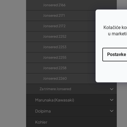
Jonsered 2166
Jonsered 2171
Jonsered 2172
Kolačiće ko
u marketi
Jonsered 2252
Jonsered 2253
Postavke
Jonsered 2255
Jonsered 2258
Jonsered 2260
Za trimere Jonsered
Marunaka (Kawasaki)
Dolpima
Kohler