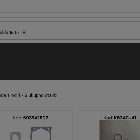
skladištu
6
nica
1
od
1
-
6
ukupno stavki
Kod:
503942802
Kod:
KB340-41