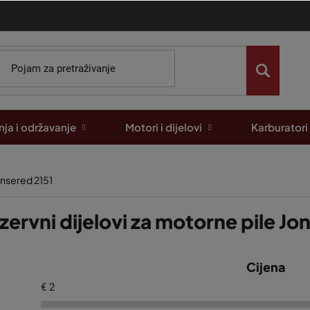
ja i održavanje
Motori i dijelovi
Karburatori
nsered 2151
zervni dijelovi za motorne pile Jo
Cijena
€
2