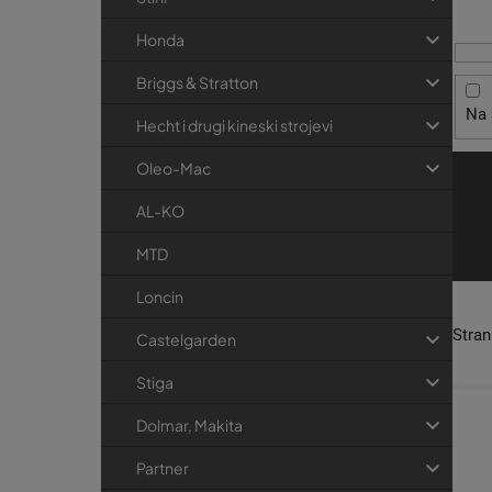
i
t
r
s
r
i
Honda
p
j
a
Briggs & Stratton
r
e
k
Na 
o
a
Hecht i drugi kineski strojevi
i
Oleo-Mac
z
v
AL-KO
o
MTD
d
Loncin
a
Stra
Castelgarden
Stiga
Dolmar, Makita
Partner