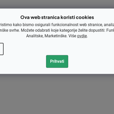
o
l
e
Ova web stranica koristi cookies
l
ristimo kako bismo osigurali funkcionalnost web stranice, anali
i
nške svrhe. Možete odabrati koje kategorije želite dopustiti: Fun
s
Analitske, Marketinške. Više
ovdje
.
t
a
n
j
Prihvati
a