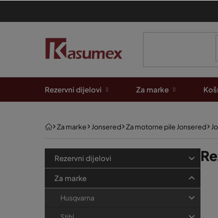
Preskoči
na
sadržaj
Rezervni dijelovi
Za marke
Košn
Početna
Za marke
Jonsered
Za motorne pile Jonsered
Jo
B
K
Re
Preskoči
Rezervni dijelovi
kategorije
a
o
P
t
Za marke
č
e
o
n
Husqvarna
g
p
a
o
Stihl