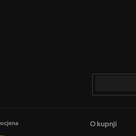
Email
acije o novim proizvodima u našoj e-trgovini.
 ocjena
O kupnji