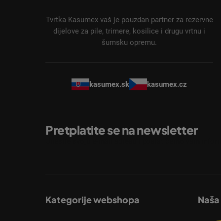
o
ž
Tvrtka Kasumex vaš je pouzdan partner za rezervne
j
dijelove za pile, trimere, kosilice i drugu vrtnu i
šumsku opremu.
e
kasumex.sk
kasumex.cz
Pretplatite se na newsletter
Unesite svoju e-mail adresu i poslat ćemo vam inform
Kategorije webshopa
Naša