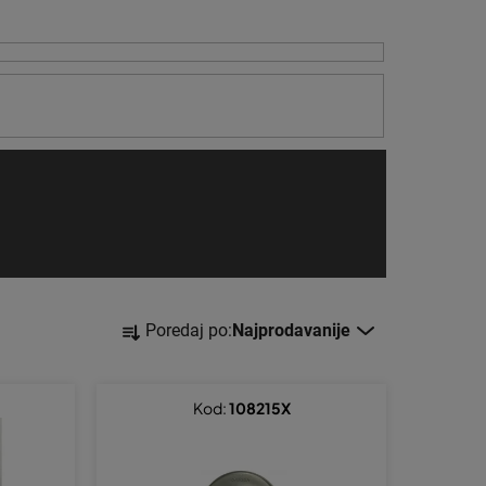
S
Poredaj po:
Najprodavanije
o
r
t
Kod:
108215X
i
r