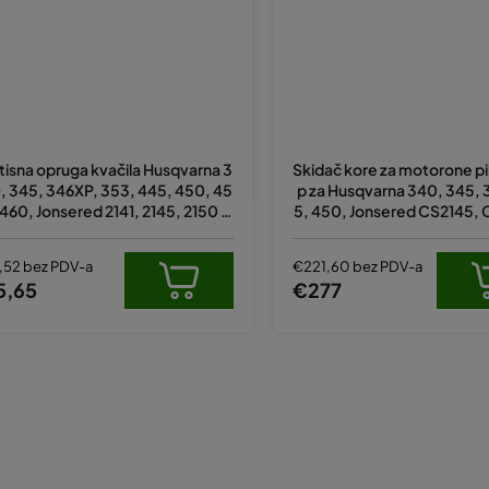
itisna opruga kvačila Husqvarna 3
Skidač kore za motorone pil
, 345, 346XP, 353, 445, 450, 45
p za Husqvarna 340, 345, 
 460, Jonsered 2141, 2145, 2150 o
5, 450, Jonsered CS2145,
riginal 537359101
CS2240, CS2245, CS
,52 bez PDV-a
€221,60 bez PDV-a
5,65
€277
K
o
n
t
r