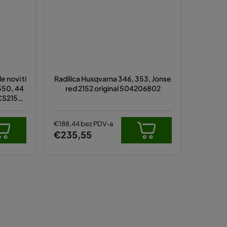
e novi ti
Radilica Husqvarna 346, 353, Jonse
350, 44
red 2152 original 504206802
 CS2150,
2250
€188,44 bez PDV-a
€235,55