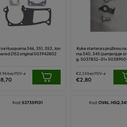
tva Husqvarna 346, 351, 353, Jon
Kuke startera s pružinou n
sered 2152 original 503942802
rna 340, 345 (zamjenjuje ori
g. 5037832-01+ 5038950
37905-02)
4,96 bez PDV-a
€2,24 bez PDV-a
18,70
€2,80
Kod:
537359101
Kod:
OVAL.HSQ.34