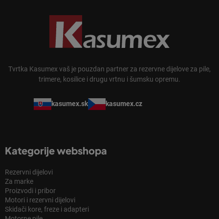
Tvrtka Kasumex vaš je pouzdan partner za rezervne dijelove za pile,
trimere, kosilice i drugu vrtnu i šumsku opremu.
kasumex.sk
kasumex.cz
Kategorije webshopa
Rezervni dijelovi
Za marke
Proizvodi i pribor
Motori i rezervni dijelovi
Skidači kore, freze i adapteri
Motorne pile