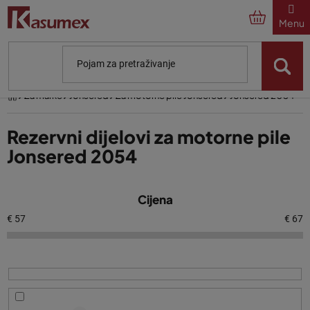
Preskoči
na
sadržaj
Početna
Za marke
Jonsered
Za motorne pile Jonsered
Jonsered 2054
Rezervni dijelovi za motorne pile
Jonsered 2054
P
Cijena
o
p
€
57
€
67
i
s
p
r