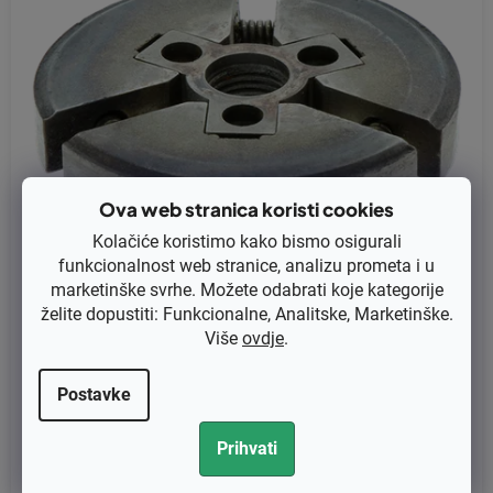
Ova web stranica koristi cookies
Kolačiće koristimo kako bismo osigurali
funkcionalnost web stranice, analizu prometa i u
marketinške svrhe. Možete odabrati koje kategorije
želite dopustiti: Funkcionalne, Analitske, Marketinške.
Više
ovdje
.
Kvačilo Jonsered 2054, 2055 original 503183001
Postavke
€45,84 bez PDV-a
DETALJI
Prihvati
€57,30