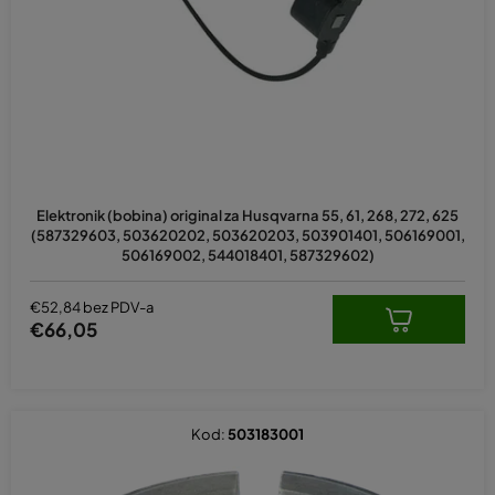
p
r
o
i
z
v
o
d
Elektronik (bobina) original za Husqvarna 55, 61, 268, 272, 625
a
(587329603, 503620202, 503620203, 503901401, 506169001,
506169002, 544018401, 587329602)
€52,84 bez PDV-a
€66,05
Kod:
503183001