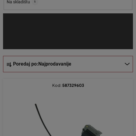
o
Na skladištu
1
i
z
v
o
d
a
S
Poredaj po:
Najprodavanije
o
r
t
Kod:
587329603
i
r
a
n
j
e