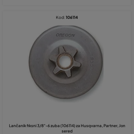
Kod:
106114
Lančanik fiksni 3/8"-6 zuba (106114) za Husqvarna, Partner, Jon
sered