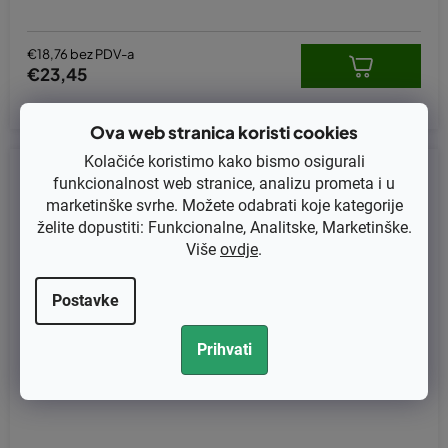
€18,76 bez PDV-a
€23,45
Ova web stranica koristi cookies
Kolačiće koristimo kako bismo osigurali
Kod:
179-2137
funkcionalnost web stranice, analizu prometa i u
marketinške svrhe. Možete odabrati koje kategorije
želite dopustiti: Funkcionalne, Analitske, Marketinške.
Više
ovdje
.
Postavke
Prihvati