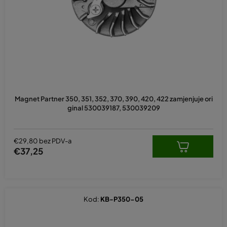
p
r
o
i
z
v
o
d
Magnet Partner 350, 351, 352, 370, 390, 420, 422 zamjenjuje ori
a
ginal 530039187, 530039209
€29,80 bez PDV-a
€37,25
Kod:
KB-P350-05