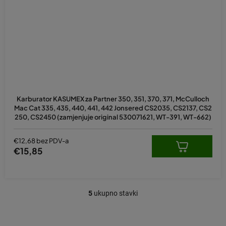
Karburator KASUMEX za Partner 350, 351, 370, 371, McCulloch
Mac Cat 335, 435, 440, 441, 442 Jonsered CS2035, CS2137, CS2
250, CS2450 (zamjenjuje original 530071621, WT-391, WT-662)
€12,68 bez PDV-a
€15,85
5
ukupno stavki
K
o
n