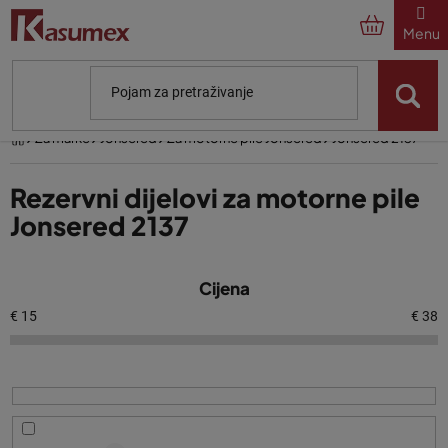
Preskoči
na
sadržaj
Početna
Za marke
Jonsered
Za motorne pile Jonsered
Jonsered 2137
Rezervni dijelovi za motorne pile
Jonsered 2137
P
Cijena
o
p
€
15
€
38
i
s
p
r