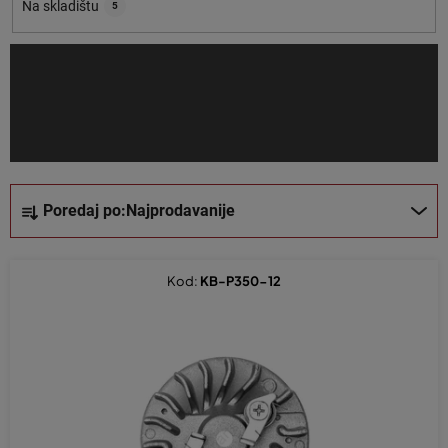
o
Na skladištu
5
i
z
v
o
d
a
S
Poredaj po:
Najprodavanije
o
r
t
Kod:
KB-P350-12
i
r
a
n
j
e