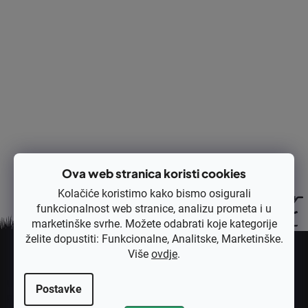
Ispis
Pitaj
Opis
Rasprava
Ocjena
Ova web stranica koristi cookies
Kolačiće koristimo kako bismo osigurali
funkcionalnost web stranice, analizu prometa i u
marketinške svrhe. Možete odabrati koje kategorije
P
želite dopustiti: Funkcionalne, Analitske, Marketinške.
o
Više
ovdje
.
Pretplatite se na newsletter
d
Unesite svoju e-mail adresu i poslat ćemo vam informacije o novim
Postavke
n
proizvodima u našoj e-trgovini.