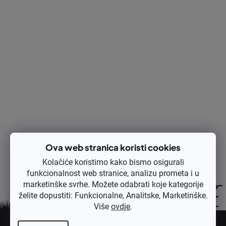
Izračunaj cijenu:
DODAJ U KOŠARICU
Ispis
Pitaj
Opis
Rasprava
Ocjena
Ova web stranica koristi cookies
Kolačiće koristimo kako bismo osigurali
funkcionalnost web stranice, analizu prometa i u
marketinške svrhe. Možete odabrati koje kategorije
želite dopustiti: Funkcionalne, Analitske, Marketinške.
Više
ovdje
.
P