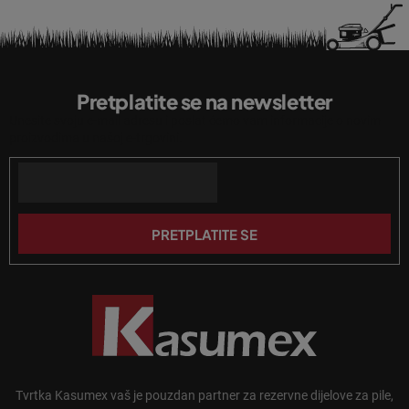
P
o
Pretplatite se na newsletter
d
Unesite svoju e-mail adresu i poslat ćemo vam informacije o novim
n
proizvodima u našoj e-trgovini.
o
Email
ž
j
e
PRETPLATITE SE
Tvrtka Kasumex vaš je pouzdan partner za rezervne dijelove za pile,