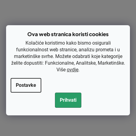
Ova web stranica koristi cookies
Kolačiće koristimo kako bismo osigurali
funkcionalnost web stranice, analizu prometa i u
marketinške svrhe. Možete odabrati koje kategorije
želite dopustiti: Funkcionalne, Analitske, Marketinške.
Glava za flaks Tecomec LC125 SPN EASY Work bez adaptera origi
Više
ovdje
.
nal 50859017
Postavke
€20,64 bez PDV-a
DETALJI
€25,80
Prihvati