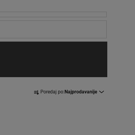
S
Poredaj po:
Najprodavanije
o
r
t
i
r