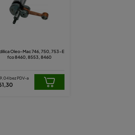
dilica Oleo-Mac 746, 750, 753-E
fco 8460, 8553, 8460
9,04 bez PDV-a
61,30
K
o
n
t
r