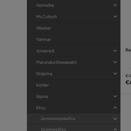
Homelite
McCulloch
Wacker
Yanmar
Ra
Jonsered
Marunaka (Kawasaki)
Dolpima
€4
€
Kohler
Alpina
Efco
Za motorne pile Efco
Za trimere Efco