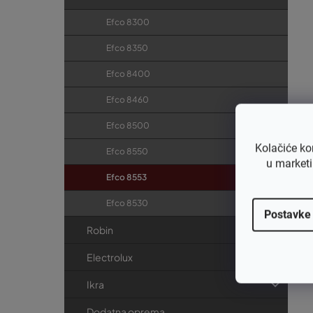
Efco 8300
Efco 8350
Efco 8400
Efco 8460
Efco 8500
Kolačiće ko
Efco 8550
u marketi
Efco 8553
Efco 8530
Postavke
Robin
Electrolux
Ikra
Dodatna oprema