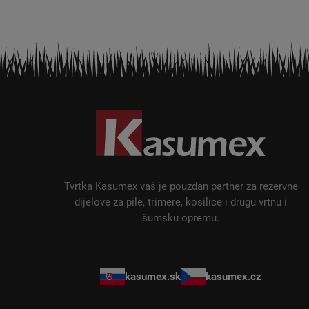
P
o
d
n
o
ž
Tvrtka Kasumex vaš je pouzdan partner za rezervne
j
dijelove za pile, trimere, kosilice i drugu vrtnu i
šumsku opremu.
e
kasumex.sk
kasumex.cz