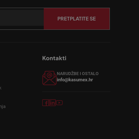
PRETPLATITE SE
Kontakti
NARUDŽBE I OSTALO
info@kasumex.hr
k
nja