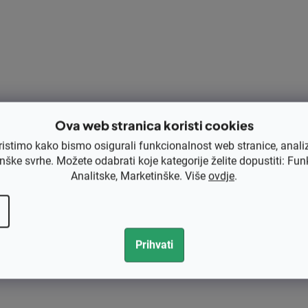
o
l
e
l
i
s
t
Ova web stranica koristi cookies
a
n
ristimo kako bismo osigurali funkcionalnost web stranice, anali
nške svrhe. Možete odabrati koje kategorije želite dopustiti: Fun
j
Analitske, Marketinške. Više
ovdje
.
a
Prihvati