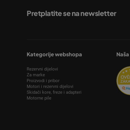
Pretplatite se na newsletter
Unesite svoju e-mail adresu i poslat ćemo vam inform
Kategorije webshopa
Naša
Rezervni dijelovi
Za marke
Proizvodi i pribor
Motori i rezervni dijelovi
Skidači kore, freze i adapteri
Motorne pile