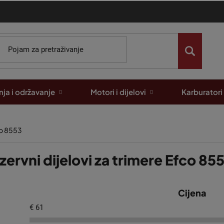
ja i održavanje
Motori i dijelovi
Karburatori
o 8553
zervni dijelovi za trimere Efco 85
Cijena
€
61