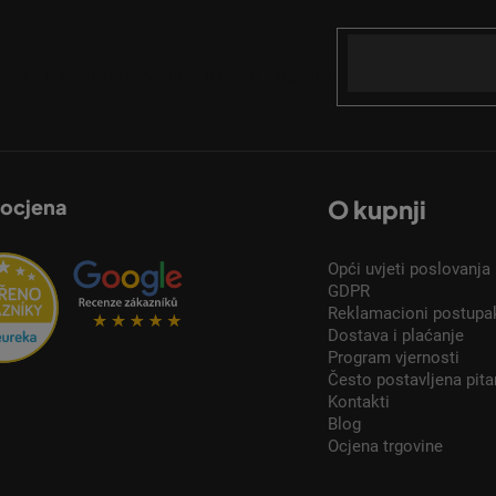
Email
acije o novim proizvodima u našoj e-trgovini.
 ocjena
O kupnji
Opći uvjeti poslovanja
GDPR
Reklamacioni postupa
Dostava i plaćanje
Program vjernosti
Često postavljena pita
Kontakti
Blog
Ocjena trgovine