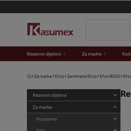
Preskoči
na
sadržaj
Rezervni dijelovi
Za marke
Košn
Početna
Za marke
Efco
Za trimere Efco
Efco 8550
Efc
B
K
Re
Preskoči
Rezervni dijelovi
kategorije
a
o
P
t
Za marke
č
e
o
n
Husqvarna
g
p
a
o
Stihl