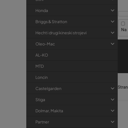
i
t
r
s
r
i
Honda
p
j
a
Briggs & Stratton
r
e
k
Na 
o
a
Hecht i drugi kineski strojevi
i
Oleo-Mac
z
v
AL-KO
o
MTD
d
Loncin
a
Stra
Castelgarden
Stiga
Dolmar, Makita
Partner