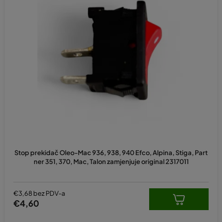
Stop prekidač Oleo-Mac 936, 938, 940 Efco, Alpina, Stiga, Part
ner 351, 370, Mac, Talon zamjenjuje original 2317011
€3,68 bez PDV-a
€4,60