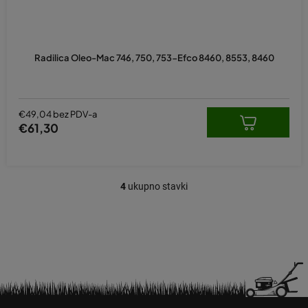
Radilica Oleo-Mac 746, 750, 753-Efco 8460, 8553, 8460
€49,04 bez PDV-a
€61,30
4
ukupno stavki
K
o
n
t
r
o
l
e
P