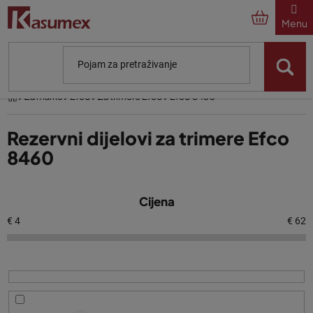
Preskoči
na
sadržaj
Početna
Za marke
Efco
Za trimere Efco
Efco 8460
Rezervni dijelovi za trimere Efco
8460
P
Cijena
o
p
€
4
€
62
i
s
p
r