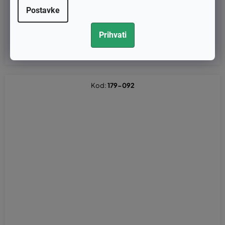
Postavke
€7,56 bez PDV-a
Prihvati
€9,45
Kod:
179-092