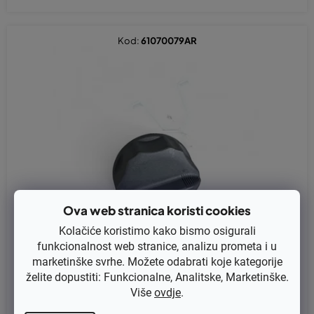
Kod:
61070079AR
Ova web stranica koristi cookies
Kolačiće koristimo kako bismo osigurali
funkcionalnost web stranice, analizu prometa i u
marketinške svrhe. Možete odabrati koje kategorije
želite dopustiti: Funkcionalne, Analitske, Marketinške.
Više
ovdje
.
Čep goriva Oleo-Mac 725, 735, 740, 746, 753, 755 Master-Spart
a 25, 250, 37, 42, 44, 370 original 61070079AR