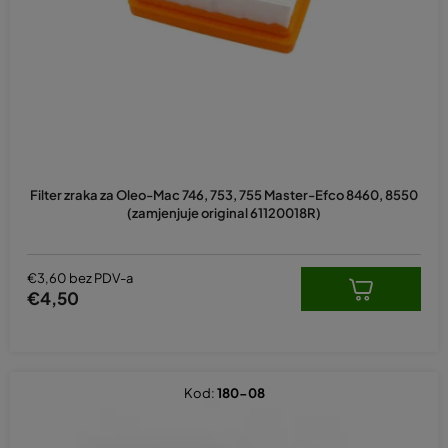
p
r
o
i
z
v
o
d
Filter zraka za Oleo-Mac 746, 753, 755 Master-Efco 8460, 8550
a
(zamjenjuje original 61120018R)
€3,60 bez PDV-a
€4,50
Kod:
180-08