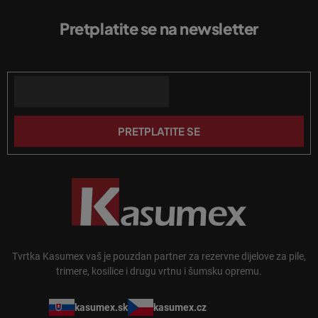
l
o
i
Pretplatite se na newsletter
d
s
Unesite svoju e-mail adresu i poslat ćemo vam informacije o novim
n
t
proizvodima u našoj e-trgovini.
a
o
n
Email
ž
j
j
a
e
PRETPLATITE SE
Tvrtka Kasumex vaš je pouzdan partner za rezervne dijelove za pile,
trimere, kosilice i drugu vrtnu i šumsku opremu.
kasumex.sk
kasumex.cz