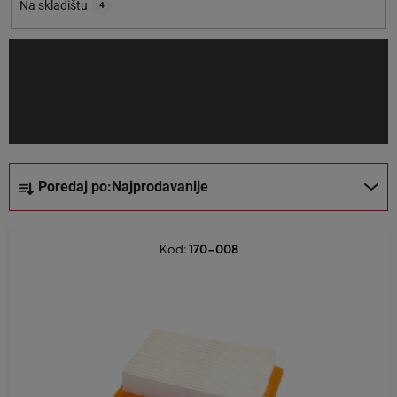
o
Na skladištu
4
i
z
v
o
d
a
S
Poredaj po:
Najprodavanije
o
r
t
Kod:
170-008
i
r
a
n
j
e