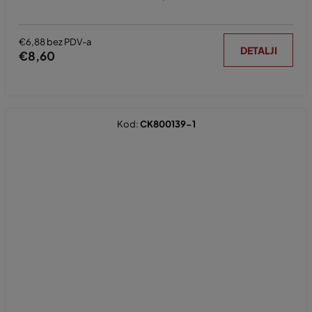
€6,88 bez PDV-a
DETALJI
€8,60
Kod:
CK800139-1