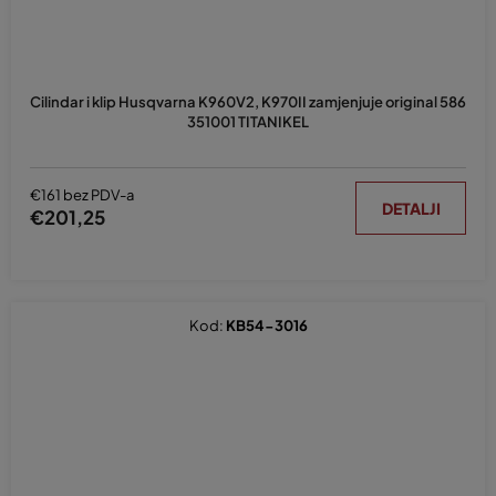
Cilindar i klip Husqvarna K960V2, K970II zamjenjuje original 586
351001 TITANIKEL
€161 bez PDV-a
DETALJI
€201,25
Kod:
KB54-3016