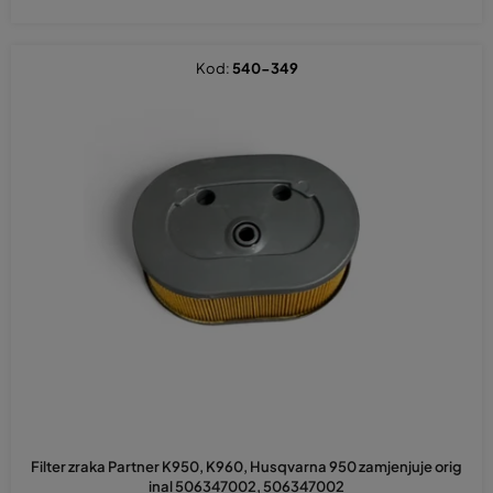
Kod:
540-349
Filter zraka Partner K950, K960, Husqvarna 950 zamjenjuje orig
inal 506347002, 506347002