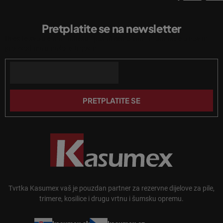
e
P
l
o
i
Pretplatite se na newsletter
d
s
Unesite svoju e-mail adresu i poslat ćemo vam informacije o novim
n
t
proizvodima u našoj e-trgovini.
a
o
n
Email
ž
j
j
a
e
PRETPLATITE SE
Tvrtka Kasumex vaš je pouzdan partner za rezervne dijelove za pile,
trimere, kosilice i drugu vrtnu i šumsku opremu.