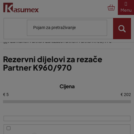
Preskoči
na
sadržaj
Početna
Za marke
Partner
Za rezače Partner
Partner K960/970
Rezervni dijelovi za rezače
Partner K960/970
P
Cijena
o
p
€
5
€
202
i
s
p
r