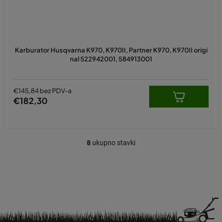
Karburator Husqvarna K970, K970II, Partner K970, K970II origi
nal 522942001, 584913001
€145,84 bez PDV-a
€182,30
8
ukupno stavki
K
o
n
t
r
o
l