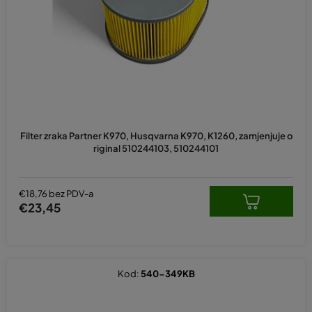
p
r
o
i
z
v
o
d
Filter zraka Partner K970, Husqvarna K970, K1260, zamjenjuje o
a
riginal 510244103, 510244101
€18,76 bez PDV-a
€23,45
Kod:
540-349KB