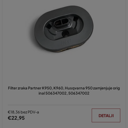
Filter zraka Partner K950, K960, Husqvarna 950 zamjenjuje orig
inal 506347002, 506347002
€18,36 bez PDV-a
DETALJI
€22,95