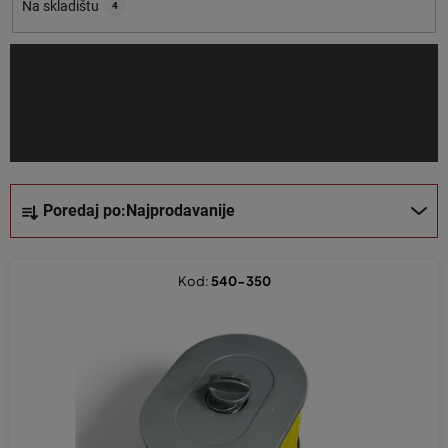
o
Na skladištu
4
i
z
v
o
d
a
S
Poredaj po:
Najprodavanije
o
r
t
Kod:
540-350
i
r
a
n
j
e