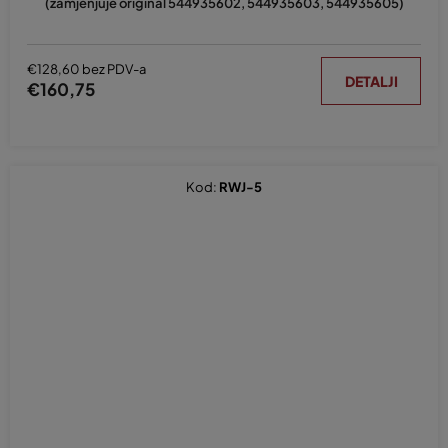
(zamjenjuje original 544935602, 544935603, 544935605)
€128,60 bez PDV-a
DETALJI
€160,75
Kod:
RWJ-5