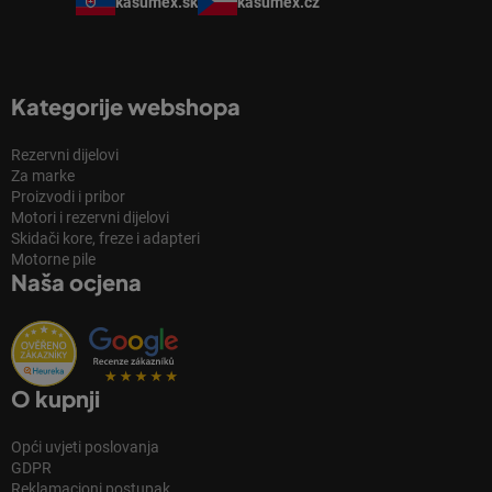
kasumex.sk
kasumex.cz
Kategorije webshopa
Rezervni dijelovi
Za marke
Proizvodi i pribor
Motori i rezervni dijelovi
Skidači kore, freze i adapteri
Motorne pile
Naša ocjena
O kupnji
Opći uvjeti poslovanja
GDPR
Reklamacioni postupak