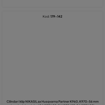
Kod:
179-142
Cilindar i klip NIKASIL za Husqvarna Partner K960, K970-56 mm