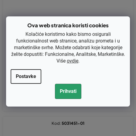
Ova web stranica koristi cookies
Kolačiće koristimo kako bismo osigurali
funkcionalnost web stranice, analizu prometa i u
marketinške svrhe. Možete odabrati koje kategorije
želite dopustiti: Funkcionalne, Analitske, Marketinške.
Više
ovdje
.
Brtva Partner K970II zamjenjuje original 544229806
Postavke
€13,76 bez PDV-a
Prihvati
€17,20
Kod:
5031451-01