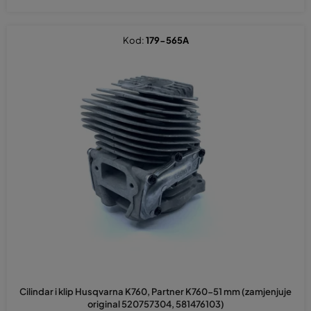
Kod:
179-565A
Cilindar i klip Husqvarna K760, Partner K760-51 mm (zamjenjuje
original 520757304, 581476103)