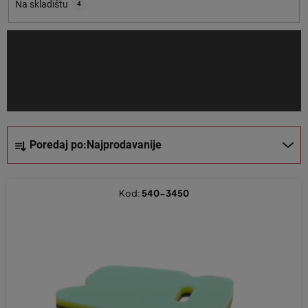
o
Na skladištu
4
i
z
v
o
d
a
S
Poredaj po:
Najprodavanije
o
r
t
Kod:
540-3450
i
r
a
n
j
e