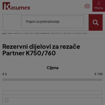
Preskoči
na
sadržaj
Početna
Za marke
Partner
Za rezače Partner
Partner K750/760
Rezervni dijelovi za rezače
Partner K750/760
P
Cijena
o
p
€
6
€
188
i
s
p
r