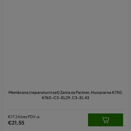
Membrana (reparaturni set) Zama za Partner, Husqvarna K750,
K760-C3-EL29, C3-EL 43
€17,24 bez PDV-a
€21,55