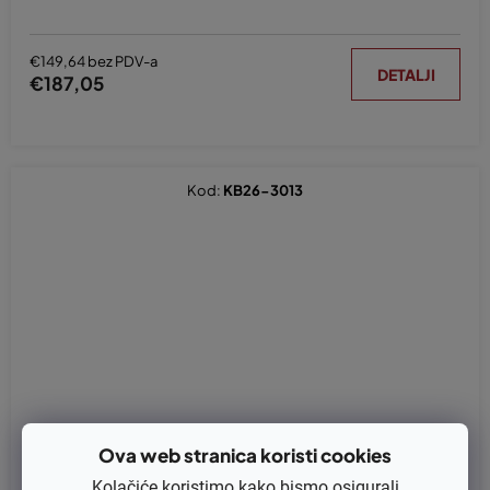
€149,64 bez PDV-a
DETALJI
€187,05
Kod:
KB26-3013
Ova web stranica koristi cookies
Kolačiće koristimo kako bismo osigurali