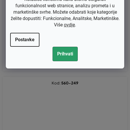
funkcionalnost web stranice, analizu prometa i u
marketinške svrhe. Možete odabrati koje kategorije
želite dopustiti: Funkcionalne, Analitske, Marketinške.
Više
ovdje
.
Poluga čoka za rezač Partner K750, K760, K770, K770 zamjenjuj
e original 544229001
Postavke
€5,12 bez PDV-a
Prihvati
€6,40
Kod:
560-249