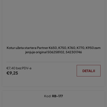
Kotur užeta startera Partner K650, K750, K760, K770, K950 zam
jenjuje original 506258102, 542301746
€7,40 bez PDV-a
DETALJI
€9,25
Kod:
RB-177