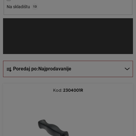
o
Na skladištu
13
i
z
v
o
d
a
S
Poredaj po:
Najprodavanije
o
r
t
Kod:
2304001R
i
r
a
n
j
e