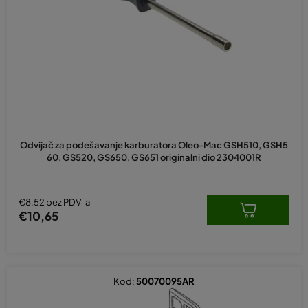
p
r
o
i
z
v
o
d
Odvijač za podešavanje karburatora Oleo-Mac GSH510, GSH5
a
60, GS520, GS650, GS651 originalni dio 2304001R
€8,52 bez PDV-a
€10,65
Kod:
50070095AR