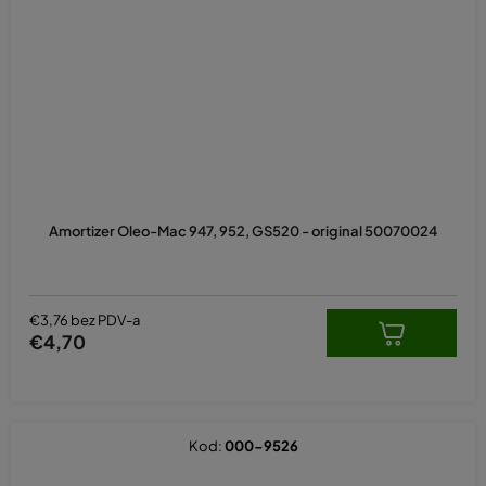
Amortizer Oleo-Mac 947, 952, GS520 - original 50070024
€3,76 bez PDV-a
€4,70
Kod:
000-9526