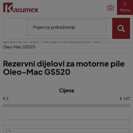
Preskoči
na
sadržaj
Početna
Za marke
Oleo-Mac
Za motorne pile Oleo-Mac
Oleo-Mac GS520
Rezervni dijelovi za motorne pile
Oleo-Mac GS520
P
Cijena
o
p
€
2
€
147
i
s
p
r