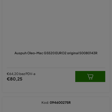
Auspuh Oleo-Mac GS520 EURO2 original 50080143R
€64,20 bez PDV-a
€80,25
Kod:
094600275R