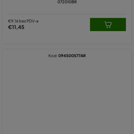
072010BR
€9,16 bez PDV-a
€11,45
Kod:
094500577AR