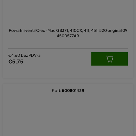
Povratni ventil Oleo-Mac GS371, 410CX, 411, 451, 520 original 09
4500577AR
€4,60 bez PDV-a
€5,75
Kod:
50080143R