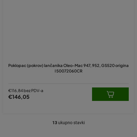
Poklopac (pokrov) lančanika Oleo-Mac 947, 952, GS520 origina
l 50072060CR
€116,84 bez PDV-a
€146,05
13
ukupno stavki
K
o