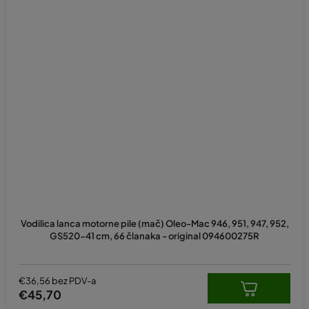
Vodilica lanca motorne pile (mač) Oleo-Mac 946, 951, 947, 952,
GS520-41 cm, 66 članaka - original 094600275R
€36,56 bez PDV-a
€45,70