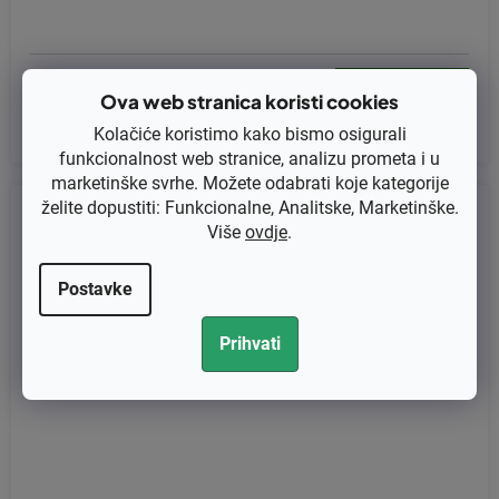
€1,80 bez PDV-a
Ova web stranica koristi cookies
€2,25
Kolačiće koristimo kako bismo osigurali
funkcionalnost web stranice, analizu prometa i u
marketinške svrhe. Možete odabrati koje kategorije
želite dopustiti: Funkcionalne, Analitske, Marketinške.
Kod:
50070025R
Više
ovdje
.
Postavke
Prihvati