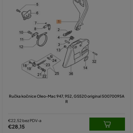
Ručka kočnice Oleo-Mac 947, 952, GS520 original 50070095A
R
€22,52 bez PDV-a
€28,15