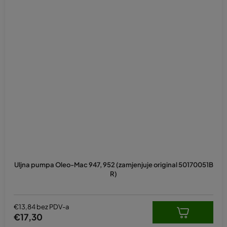
Uljna pumpa Oleo-Mac 947, 952 (zamjenjuje original 50170051B
R)
€13,84 bez PDV-a
€17,30