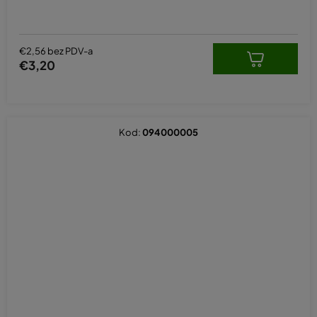
€2,56 bez PDV-a
€3,20
Kod:
094000005