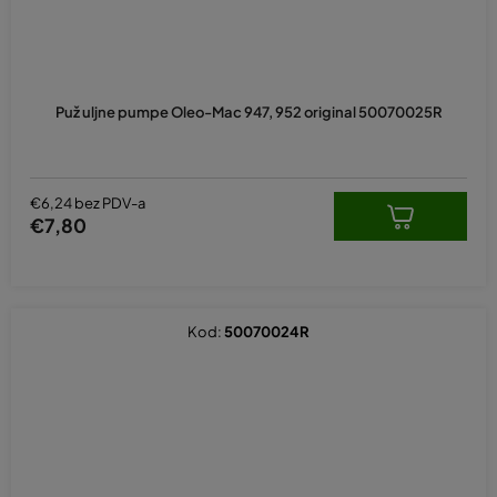
Puž uljne pumpe Oleo-Mac 947, 952 original 50070025R
€6,24 bez PDV-a
€7,80
Kod:
50070024R