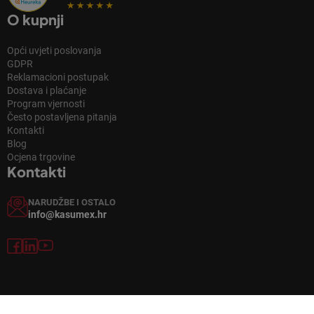
O kupnji
Opći uvjeti poslovanja
GDPR
Reklamacioni postupak
Dostava i plaćanje
Program vjernosti
Često postavljena pitanja
Kontakti
Blog
Ocjena trgovine
Kontakti
NARUDŽBE I OSTALO
info@kasumex.hr