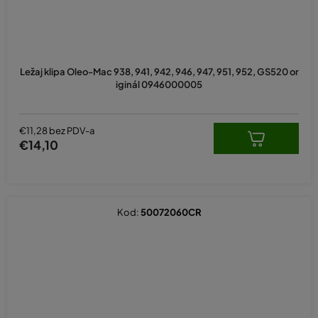
Ležaj klipa Oleo-Mac 938, 941, 942, 946, 947, 951, 952, GS520 or
iginál 0946000005
€11,28 bez PDV-a
€14,10
Kod:
50072060CR