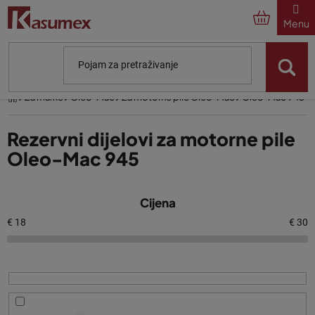
Preskoči
na
sadržaj
Početna
Za marke
Oleo-Mac
Za motorne pile Oleo-Mac
Oleo-Mac 945
Rezervni dijelovi za motorne pile
Oleo-Mac 945
P
Cijena
o
p
€
18
€
30
i
s
p
r