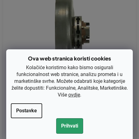
Ova web stranica koristi cookies
Kolačiće koristimo kako bismo osigurali
funkcionalnost web stranice, analizu prometa i u
marketinške svrhe. Možete odabrati koje kategorije
želite dopustiti: Funkcionalne, Analitske, Marketinške.
Više
ovdje
.
Lančanik za Oleo-Mac 938, 941, 942 ,945, 946, 951 zamjenjuje or
iginal Oregon 111177X
Postavke
€14,96 bez PDV-a
Prihvati
€18,70