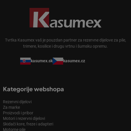
Tvrtka Kasumex vaš je pouzdan partner za rezervne dijelove za pile,
trimere, kosilice i drugu vrtnu i šumsku opremu.
kasumex.sk
kasumex.cz
Kategorije webshopa
Rezervni dijelovi
Za marke
Proizvodi i pribor
Motori i rezervni dijelovi
Skidači kore, freze i adapteri
Motorne pile