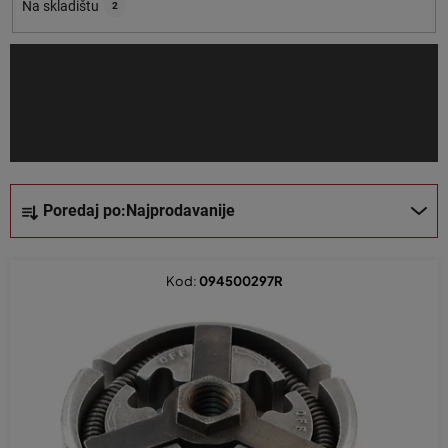
o
Na skladištu
2
i
z
v
o
d
a
S
Poredaj po:
Najprodavanije
o
r
t
Kod:
094500297R
i
r
a
n
j
e