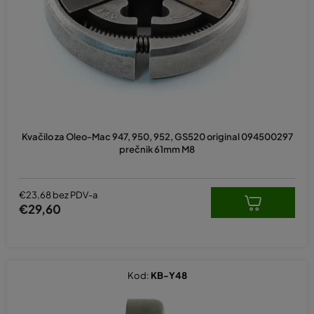
p
r
o
i
z
v
o
d
Kvačilo za Oleo-Mac 947, 950, 952, GS520 original 094500297
a
prečnik 61mm M8
€23,68 bez PDV-a
€29,60
Kod:
KB-Y48