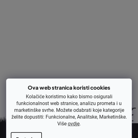
Izračunaj cijenu:
DODAJ U KOŠARICU
Ispis
Pitaj
Opis
Rasprava
Ocjena
Ova web stranica koristi cookies
Kolačiće koristimo kako bismo osigurali
funkcionalnost web stranice, analizu prometa i u
marketinške svrhe. Možete odabrati koje kategorije
želite dopustiti: Funkcionalne, Analitske, Marketinške.
Više
ovdje
.
P
o