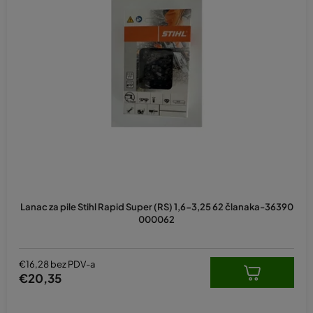
Lanac za pile Stihl Rapid Super (RS) 1,6-3,25 62 članaka-36390
000062
€16,28 bez PDV-a
€20,35