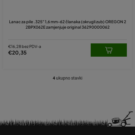
Lanac za pile .325" 1,6 mm-62 članaka (okrugli zub) OREGON 2
2BPX062E zamjenjuje original 36290000062
€16,28 bez PDV-a
€20,35
4
ukupno stavki
K
o
n
t
r
o
l
e
P
l