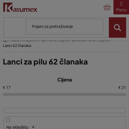
Preskoči
na
sadržaj
Početna
Rezervni dijelovi
Za motorne pile
Lanci za motorne pile
Lanci 62 članaka
Lanci za pilu 62 članaka
P
Cijena
o
p
€
17
€
21
i
s
p
r
o
Na skladištu
4