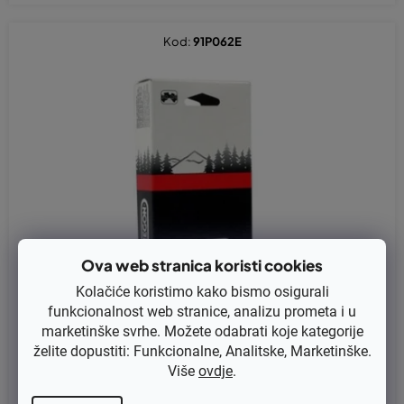
Kod:
91P062E
Ova web stranica koristi cookies
Kolačiće koristimo kako bismo osigurali
funkcionalnost web stranice, analizu prometa i u
marketinške svrhe. Možete odabrati koje kategorije
želite dopustiti: Funkcionalne, Analitske, Marketinške.
Lanac za pile 3/8” 1,3mm-62 članaka zamjenjuje original 91P06
Više
ovdje
.
2E