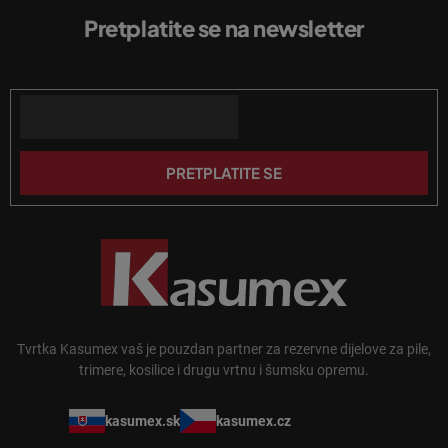
o
i
Pretplatite se na newsletter
d
s
Unesite svoju e-mail adresu i poslat ćemo vam informacije o novim
n
t
proizvodima u našoj e-trgovini.
a
o
n
Email
ž
j
j
a
e
PRETPLATITE SE
Tvrtka Kasumex vaš je pouzdan partner za rezervne dijelove za pile,
trimere, kosilice i drugu vrtnu i šumsku opremu.
kasumex.sk
kasumex.cz