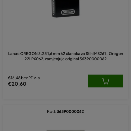
r
o
i
z
v
o
d
Lanac OREGON 3.25 1,6 mm 62 članaka za Stihl MS261- Oregon
a
22LPX062, zamjenjuje original 36390000062
€16,48 bez PDV-a
€20,60
Kod:
36390000062