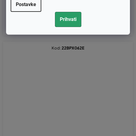
Postavke
€13,76 bez PDV-a
€17,20
Prihvati
Kod:
22BPX062E