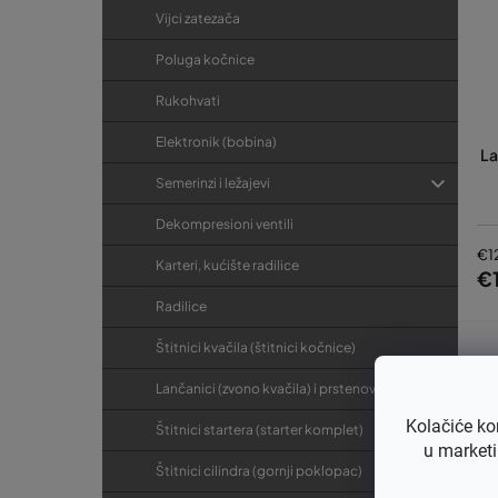
Vijci zatezača
Poluga kočnice
Rukohvati
Elektronik (bobina)
La
Semerinzi i ležajevi
Dekompresioni ventili
€1
Karteri, kućište radilice
€
Radilice
Štitnici kvačila (štitnici kočnice)
Lančanici (zvono kvačila) i prstenovi
Kolačiće ko
Štitnici startera (starter komplet)
u marketi
Štitnici cilindra (gornji poklopac)