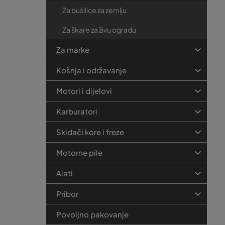
Za bušilice za zemlju
Za škare za živu ogradu
Za marke
Košnja i održavanje
Motori i dijelovi
Karburatori
Skidači kore i freze
Motorne pile
Alati
Pribor
Povoljno pakovanje