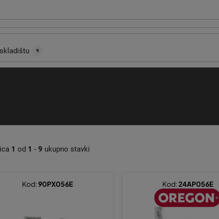
skladištu
9
nica
1
od
1
-
9
ukupno stavki
Kod:
90PX056E
Kod:
24AP056E