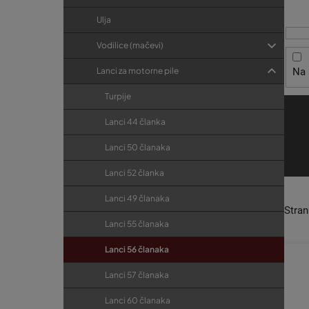
i
t
r
s
r
Ulja
i
p
j
a
Vodilice (mačevi)
r
e
k
Na 
Lanci za motorne pile
o
a
i
Turpije
z
Lanci 44 članka
v
Lanci 50 članaka
o
d
Lanci 52 članka
a
Lanci 49 članaka
Stra
Lanci 55 članaka
Lanci 56 članaka
Lanci 57 članaka
Lanci 60 članaka