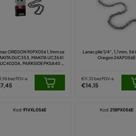
Prosječna
ocjena
nac OREGON 90PX056 1,1mm za
Lanac pile 1/4", 1,1 mm, 56
proizvoda
AKITA DUC353, MAKITA UC3541
Oregon 24AP056E
je
 UC4020A, PARKSIDE PKSA40 LI
5,0
, PKSA40LI A2, PKSA40LI B2, PP
od
KSA40LIA1
5
3,96 bez PDV-a
€11,32 bez PDV-a
zvjezdica.
17,45
€14,15
Kod:
91VXL056E
Kod:
21BPX056E