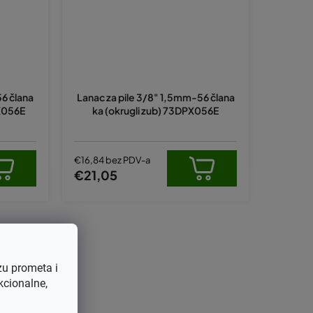
56 člana
Lanac za pile 3/8" 1,5mm-56 člana
PX056E
ka (okrugli zub) 73DPX056E
€16,84 bez PDV-a
€21,05
zu prometa i
kcionalne,