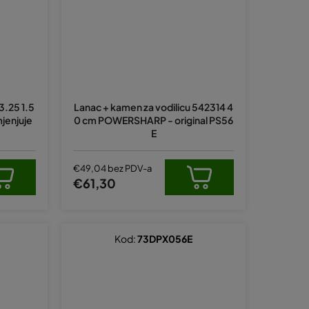
.25 1.5
Lanac + kamen za vodilicu 542314 4
jenjuje
0 cm POWERSHARP - original PS56
E
€49,04 bez PDV-a
€61,30
Kod:
73DPX056E