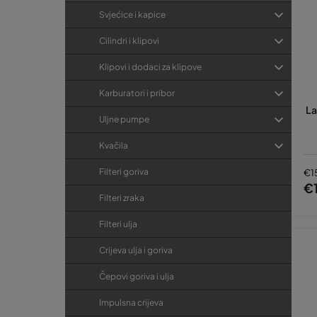
Svjećice i kapice
Cilindri i klipovi
Klipovi i dodaci za klipove
Karburatori i pribor
La
Uljne pumpe
Kvačila
Filteri goriva
€1
€
Filteri zraka
Filteri ulja
Crijeva ulja i goriva
Čepovi goriva i ulja
Impulsna crijeva