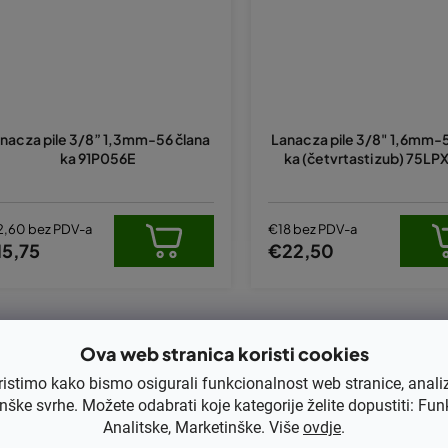
nac za pile 3/8” 1,3mm-56 člana
Lanac za pile 3/8" 1,6mm-
ka 91P056E
ka (četvrtasti zub) 75L
2,60 bez PDV-a
€18 bez PDV-a
15,75
€22,50
K
o
Ova web stranica koristi cookies
n
ristimo kako bismo osigurali funkcionalnost web stranice, anali
t
nške svrhe. Možete odabrati koje kategorije želite dopustiti: Fun
r
Analitske, Marketinške. Više
ovdje
.
o