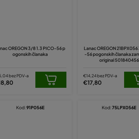
nac OREGON 3/8 1.3 PICO-56 p
Lanac OREGON 21BPX056 3
ogonskih članaka
-56 pogonskih članaka zam
original 501840456
5,04 bez PDV-a
€14,24 bez PDV-a
18,80
€17,80
Kod:
91P056E
Kod:
75LPX056E