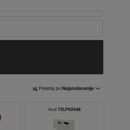
S
Poredaj po:
Najprodavanije
o
r
t
Kod:
73LPX056E
i
r