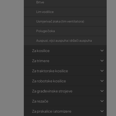
Brtve
Lim vodilice
Usmjerivač zraka (lim ventilatora)
Poluge čoka
Auspusi, vijci auspuha i držači auspuha
Za kosilice
Za trimere
Za traktorske kosilice
Za robotske kosilice
Za građevinske strojeve
Za rezače
Za prskalice i atomizere