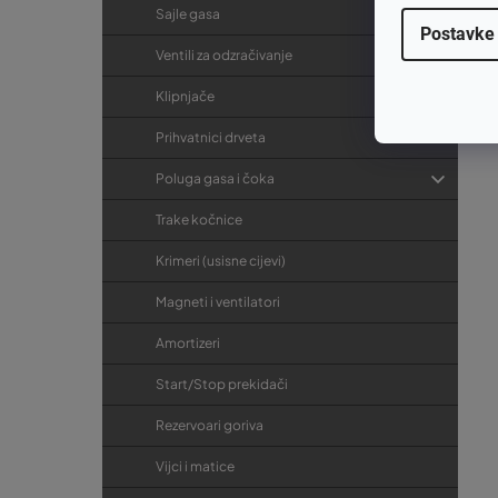
Sajle gasa
Postavke
Ventili za odzračivanje
Klipnjače
Prihvatnici drveta
Poluga gasa i čoka
Trake kočnice
Krimeri (usisne cijevi)
Magneti i ventilatori
Amortizeri
Start/Stop prekidači
Rezervoari goriva
Vijci i matice