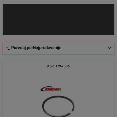
i
z
v
o
d
a
S
Poredaj po:
Najprodavanije
o
r
t
Kod:
179-586
i
r
a
n
j
e
p