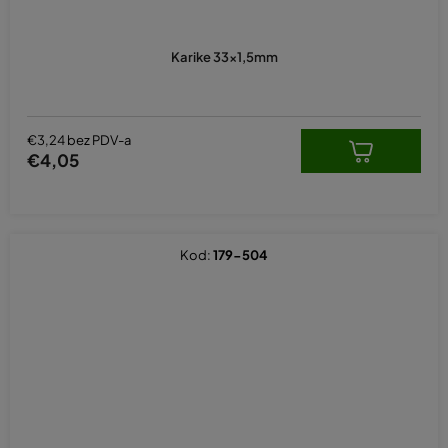
Karike 33x1,5mm
€3,24 bez PDV-a
€4,05
Kod:
179-504