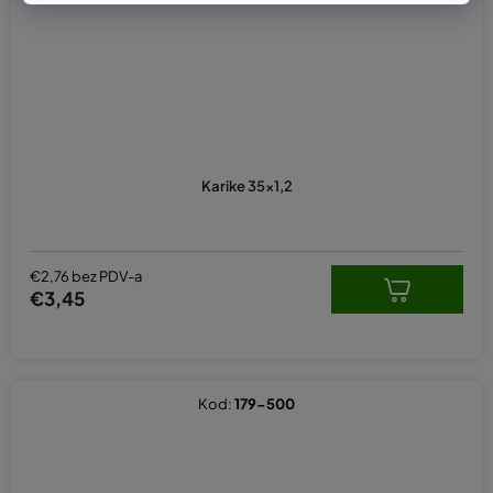
Karike 35x1,2
€2,76 bez PDV-a
€3,45
Kod:
179-500