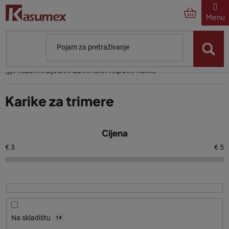
Preskoči
na
sadržaj
Početna
Rezervni dijelovi
Za trimere
Klipovi
Karike
Karike za trimere
P
Cijena
o
p
€
3
€
5
i
s
p
r
o
Na skladištu
14