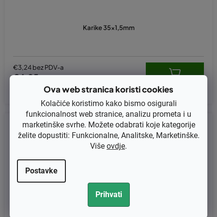
Karike 35x1,5mm
€3,24 bez PDV-a
€4,05
Ova web stranica koristi cookies
Kolačiće koristimo kako bismo osigurali
funkcionalnost web stranice, analizu prometa i u
Kod:
KB-0592
marketinške svrhe. Možete odabrati koje kategorije
želite dopustiti: Funkcionalne, Analitske, Marketinške.
Više
ovdje
.
Postavke
Prihvati