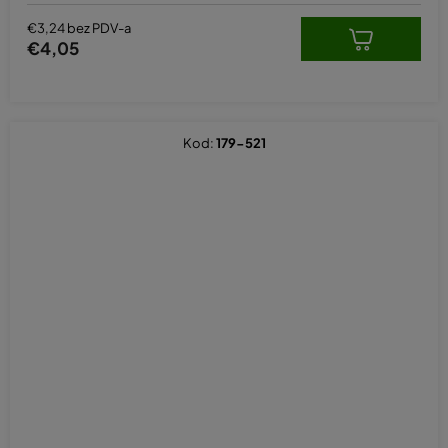
€3,24 bez PDV-a
€4,05
Kod:
179-521