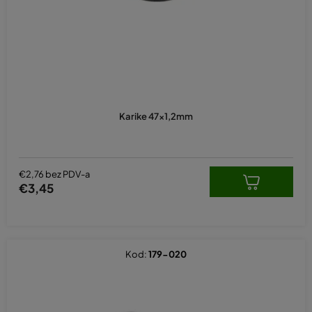
r
o
i
z
v
o
d
Karike 47x1,2mm
a
€2,76 bez PDV-a
€3,45
Kod:
179-020