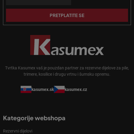
j
j
a
e
PRETPLATITE SE
Tvrtka Kasumex vaš je pouzdan partner za rezervne dijelove za pile,
trimere, kosilice i drugu vrtnu i šumsku opremu.
kasumex.sk
kasumex.cz
Kategorije webshopa
Rezervni dijelovi