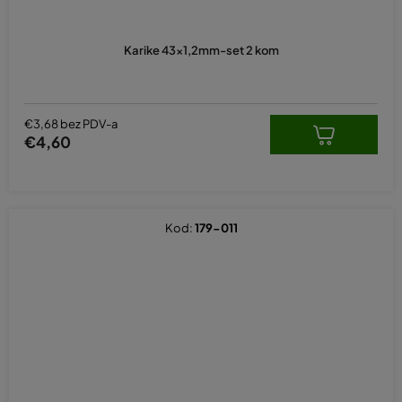
Karike 43x1,2mm-set 2 kom
€3,68 bez PDV-a
€4,60
Kod:
179-011