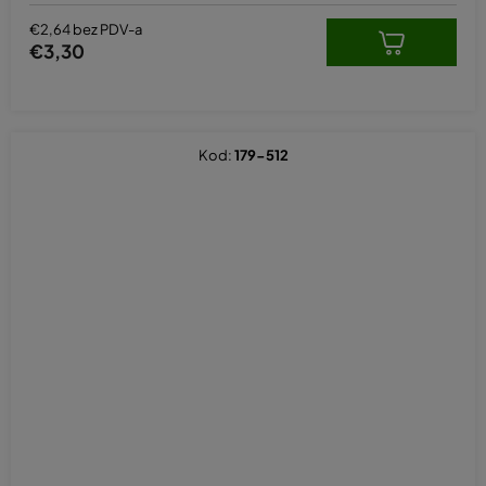
€2,64 bez PDV-a
€3,30
Kod:
179-512