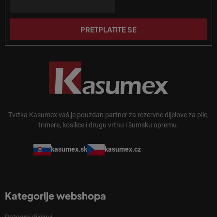
ž
j
e
PRETPLATITE SE
Tvrtka Kasumex vaš je pouzdan partner za rezervne dijelove za pile,
trimere, kosilice i drugu vrtnu i šumsku opremu.
kasumex.sk
kasumex.cz
Kategorije webshopa
Rezervni dijelovi