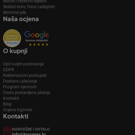
Motori i rezervni dijelovi
Skidači kore, freze i adapteri
Motorne pile
Naša ocjena
O kupnji
Opći uvjeti poslovanja
GDPR
Reklamacioni postupak
Dostava i plaćanje
Program vjernosti
Često postavljena pitanja
Kontakti
Blog
Ocjena trgovine
Kontakti
NARUDŽBE I OSTALO
info@kasumex.hr