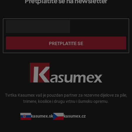
Pretplatite se na newsletter
d
Unesite svoju e-mail adresu i poslat ćemo vam informacije o novim
n
proizvodima u našoj e-trgovini.
o
Email
ž
j
e
PRETPLATITE SE
Tvrtka Kasumex vaš je pouzdan partner za rezervne dijelove za pile,
trimere, kosilice i drugu vrtnu i šumsku opremu.
kasumex.sk
kasumex.cz