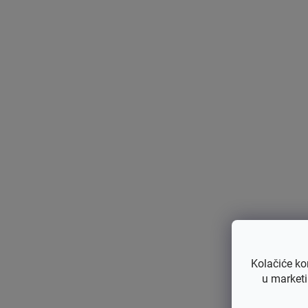
Pr
Osim
Kolačiće ko
uklan
u marketi
Prije
osigu