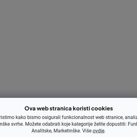
Za košnju trave kosilicom obujte čvrstu obuću, nosit
ipremite teren prije košnje
Ova web stranica koristi cookies
 odabira
odgovarajuće odjeće
,
zaštitne opreme
i
samog stroja
, tre
ristimo kako bismo osigurali funkcionalnost web stranice, anali
janje grana, kamenčića
, dječjih igračaka i drugih predmeta koji bi
nške svrhe. Možete odabrati koje kategorije želite dopustiti: Fun
košnje
pregledajte cijelu
površinu
kako biste spriječili neugodna i
Analitske, Marketinške. Više
ovdje
.
rati
glatku, sigurnu košnju
bez
kvara kosilice
.