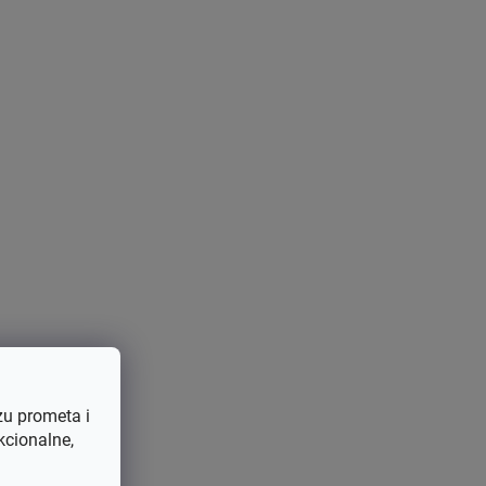
e zaštitne rukavice i duge hlače.
bate
pripremiti teren prije košnje
. To uključuje
zu prometa i
 vam
mogli smetati tijekom rada
.
kcionalne,
znenađenja poput
neravnog terena ili rupa
. Tako ćete