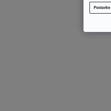
Postavke
Vrst
veće 
teško
Kako 
Prije
kosil
stavl
Sigur
može
prega
uvije
Kada 
mode
palje
iskop
Kako 