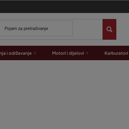
ja i održavanje
Motori i dijelovi
Karburatori
ko sigurno rukovati vrtnom opr
.2025
te o savršeno održavanom vrtu, ali niste sigurni kako pravilno kori
ja i kvalitetnog goriva, za lijepo pokošeni travnjak ključno je sig
arajuće zaštitne opreme. Kako biste izbjegli neželjene ozljede, do