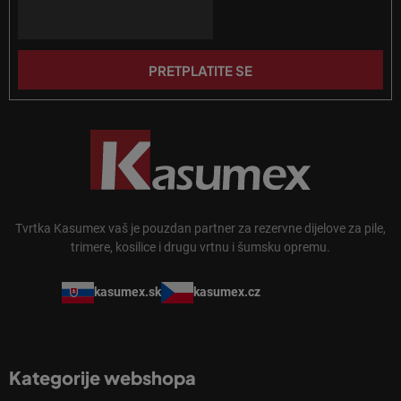
Email
ž
j
e
PRETPLATITE SE
Tvrtka Kasumex vaš je pouzdan partner za rezervne dijelove za pile,
trimere, kosilice i drugu vrtnu i šumsku opremu.
kasumex.sk
kasumex.cz
Kategorije webshopa