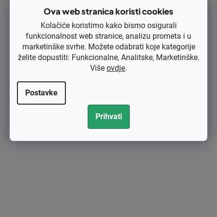
spojeva i prema potrebi ih podmažite. Provjerite vijke i matice,
Ova web stranica koristi cookies
zategnite ih ako su labavi.
Kolačiće koristimo kako bismo osigurali
Za kosilice provjerite
stanje
noževa
. Stručnjaci preporučuju
brušenje
funkcionalnost web stranice, analizu prometa i u
svakih 25 sati rada
. Ako niste sigurni kako ih ispravno izbalansirati,
posjetite ovlašteni servis
.
marketinške svrhe. Možete odabrati koje kategorije
želite dopustiti: Funkcionalne, Analitske, Marketinške.
Ako stroj sadrži
istrošeni ili napuknuti
klinasti remen
, zamijenite ga.
Više
ovdje
.
Također je potrebno
redovito mijenjati
ulje
,
provjeriti
filtere
i po
potrebi ih očistiti ili zamijeniti.
Postavke
Kako pravilno uskladištiti kosilicu?
Prihvati
Nakon servisa, spremite tehniku
na sigurno i suho mjesto
gdje će biti
u
radnom položaju
. To može biti
garaža ili podrum
, zaštićeni od kiše i
vjetra. Pokrijte je
zaštitnim pokrovom ili ceradom
kako biste spriječili
nakupljanje prašine.
A što s uljem?
Ako imate stroj s motorom s unutarnjim izgaranjem,
ispraznite
spremnik goriva
ili dodajte
stabilizator goriva
koji sprječava
razgradnju biokomponenata i začepavanje sustava.
Za bilo kakva pitanja ili kupnju rezervnih dijelova,
kontaktirajte nas
.