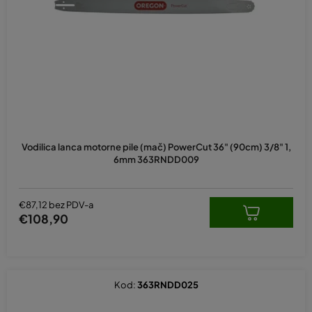
p
r
o
i
z
v
o
d
Vodilica lanca motorne pile (mač) PowerCut 36" (90cm) 3/8" 1,
a
6mm 363RNDD009
€87,12 bez PDV-a
€108,90
Kod:
363RNDD025