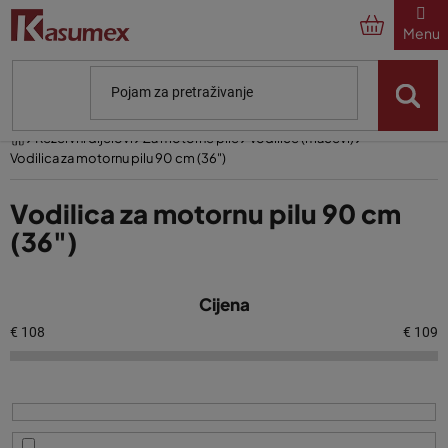
Preskoči
na
sadržaj
Početna
Rezervni dijelovi
Za motorne pile
Vodilice (mačevi)
Vodilica za motornu pilu 90 cm (36")
Vodilica za motornu pilu 90 cm
(36")
P
Cijena
o
p
€
108
€
109
i
s
p
r