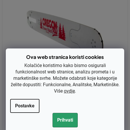
Ova web stranica koristi cookies
Kolačiće koristimo kako bismo osigurali
funkcionalnost web stranice, analizu prometa i u
marketinške svrhe. Možete odabrati koje kategorije
želite dopustiti: Funkcionalne, Analitske, Marketinške.
Više
ovdje
.
Vodilica lanca motorne pile (mač) POWER MATCH 36" (90cm)
3/8" 1,6mm 363RNDD025
Postavke
€87,12 bez PDV-a
Prihvati
€108,90