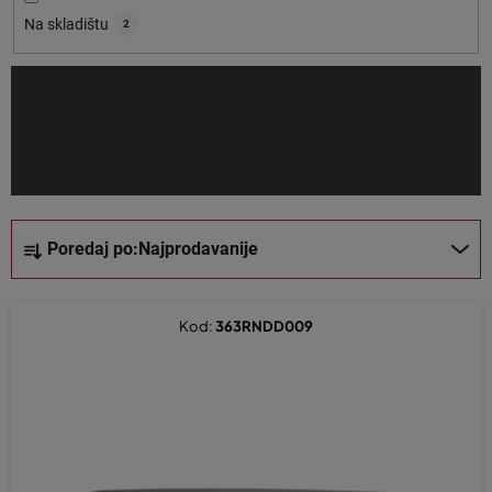
o
Na skladištu
2
i
z
v
o
d
a
S
Poredaj po:
Najprodavanije
o
r
t
Kod:
363RNDD009
i
r
a
n
j
e