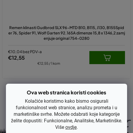
z
v
o
d
Remen klinasti Gudbrod SLX 96-MTD B10, B115, J130, B155Spid
a
er 76, Spider 91, Wolf Garten 92.165A dimenze 15,8 x 1346,2 zamj
enjuje original 754-0280
€10,04 bez PDV-a
€12,55
Izračunaj
€12,55 / 1 kom
cijenu:
1
ukupno stavki
K
Ova web stranica koristi cookies
o
Kolačiće koristimo kako bismo osigurali
n
funkcionalnost web stranice, analizu prometa i u
t
marketinške svrhe. Možete odabrati koje kategorije
r
želite dopustiti: Funkcionalne, Analitske, Marketinške.
o
Više
ovdje
.
l