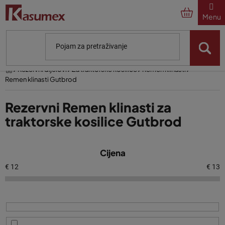
Preskoči
na
sadržaj
Početna
Rezervni dijelovi
Za traktorske kosilice
Remen klinasti
Remen klinasti Gutbrod
Rezervni Remen klinasti za
traktorske kosilice Gutbrod
P
Cijena
o
p
€
12
€
13
i
s
p
r