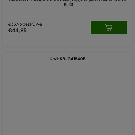
-EL43
€35,96 bez PDV-a
€44,95
Kod:
KB-GA1540B