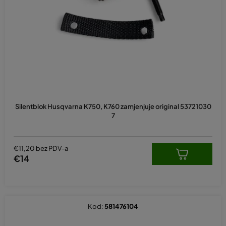
p
r
o
i
z
v
o
d
Silentblok Husqvarna K750, K760 zamjenjuje original 53721030
a
7
€11,20 bez PDV-a
€14
Kod:
581476104