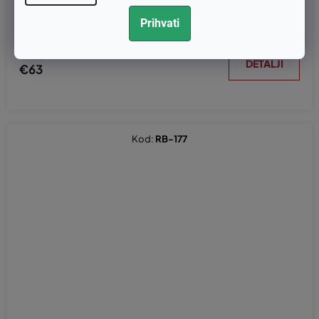
al 506372401
Prihvati
€50,40 bez PDV-a
DETALJI
€63
Kod:
RB-177