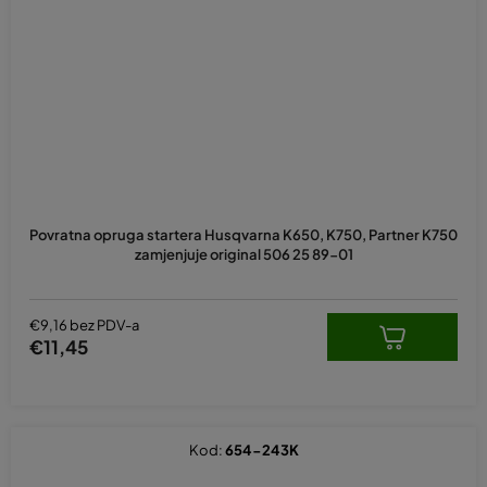
Povratna opruga startera Husqvarna K650, K750, Partner K750
zamjenjuje original 506 25 89-01
€9,16 bez PDV-a
€11,45
Kod:
654-243K