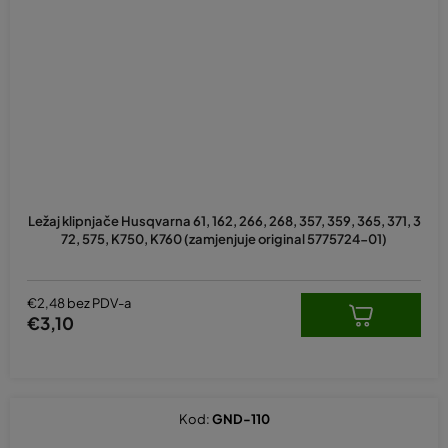
Ležaj klipnjače Husqvarna 61, 162, 266, 268, 357, 359, 365, 371, 3
72, 575, K750, K760 (zamjenjuje original 5775724-01)
€2,48 bez PDV-a
€3,10
Kod:
GND-110