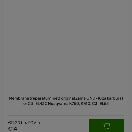
Membrana (reparaturni set) original Zama GND-10 za karburat
or C3-EL43C Husqvarna K750, K760, C3-EL53
€11,20 bez PDV-a
€14