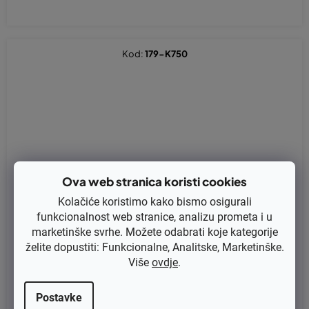
Kod:
179-K750
Ova web stranica koristi cookies
Kolačiće koristimo kako bismo osigurali
funkcionalnost web stranice, analizu prometa i u
marketinške svrhe. Možete odabrati koje kategorije
želite dopustiti: Funkcionalne, Analitske, Marketinške.
Više
ovdje
.
Postavke
Klip METEOR za Husqvarna K750, K760 51 mm zamjenjuje origin