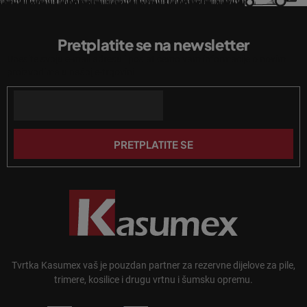
e
P
l
o
i
Pretplatite se na newsletter
d
s
Unesite svoju e-mail adresu i poslat ćemo vam informacije o novim
n
t
proizvodima u našoj e-trgovini.
a
o
n
Email
ž
j
j
a
e
PRETPLATITE SE
Tvrtka Kasumex vaš je pouzdan partner za rezervne dijelove za pile,
trimere, kosilice i drugu vrtnu i šumsku opremu.