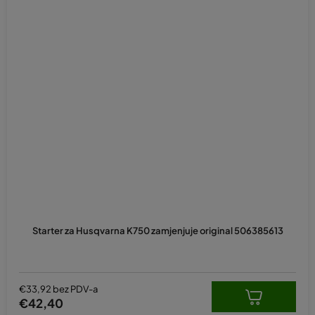
Starter za Husqvarna K750 zamjenjuje original 506385613
€33,92 bez PDV-a
€42,40