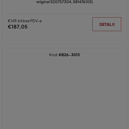
original 520757304, 581476103)
€149,64 bez PDV-a
DETALJI
€187,05
Kod:
KB26-3013