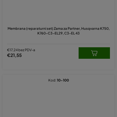
Membrana (reparaturni set) Zama za Partner, Husqvarna K750,
K760-C3-EL29, C3-EL 43
€17,24 bez PDV-a
€21,55
Kod:
10-100