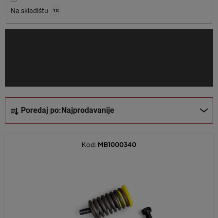
o
Na skladištu
10
i
z
v
o
d
a
S
Poredaj po:
Najprodavanije
o
r
t
Kod:
MB1000340
i
r
a
n
j
e