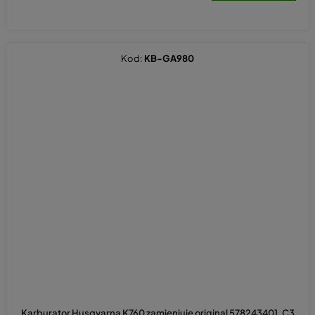
Kod:
KB-GA980
Karburator Husqvarna K760 zamjenjuje original 578243401, C3