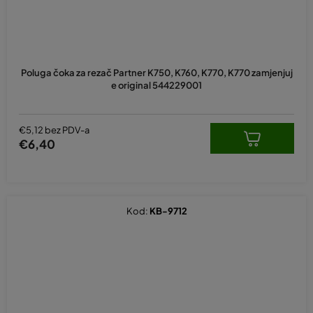
Poluga čoka za rezač Partner K750, K760, K770, K770 zamjenjuj
e original 544229001
€5,12 bez PDV-a
€6,40
Kod:
KB-9712