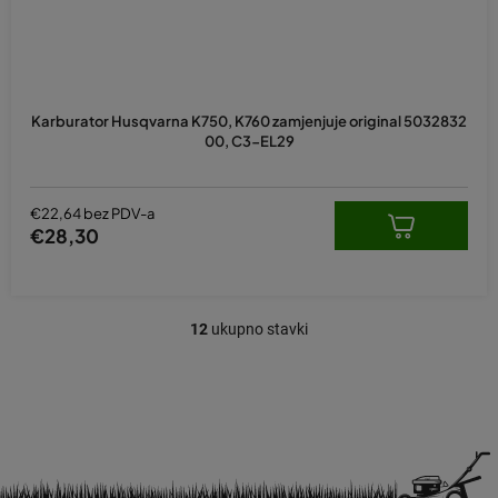
Karburator Husqvarna K750, K760 zamjenjuje original 5032832
00, C3-EL29
€22,64 bez PDV-a
€28,30
12
ukupno stavki
K
o
n
t
r
o
l