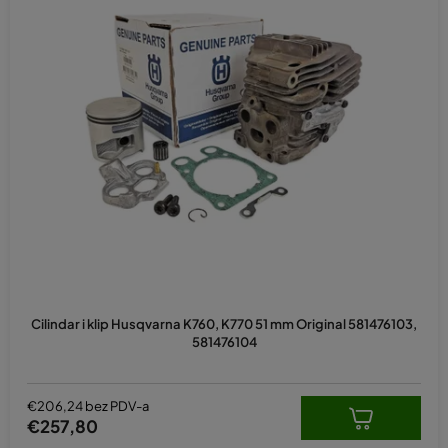
Cilindar i klip Husqvarna K760, K770 51 mm Original 581476103,
581476104
€206,24 bez PDV-a
€257,80