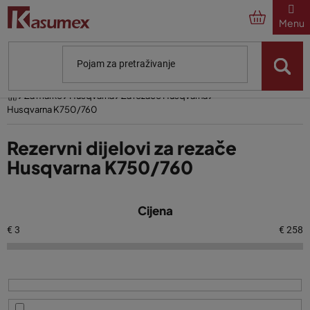
Preskoči
na
sadržaj
Početna
Za marke
Husqvarna
Za rezače Husqvarna
Husqvarna K750/760
Rezervni dijelovi za rezače
Husqvarna K750/760
P
Cijena
o
p
€
3
€
258
i
s
p
r