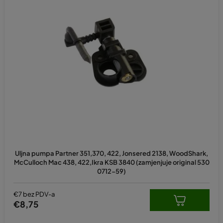
Uljna pumpa Partner 351,370, 422, Jonsered 2138, WoodShark,
McCulloch Mac 438, 422,Ikra KSB 3840 (zamjenjuje original 530
0712-59)
€7 bez PDV-a
€8,75