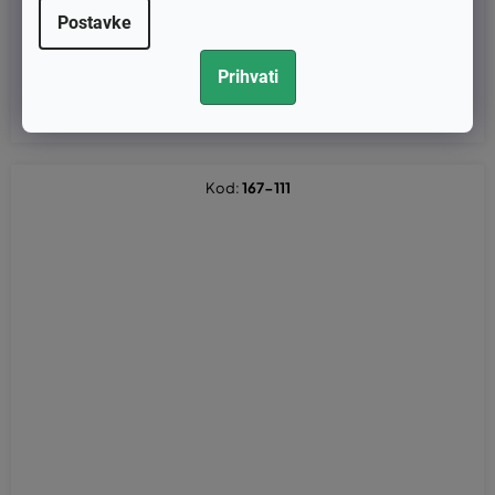
0, 240E, zamjenjuje original 530069611, 530016110
Postavke
€1,68 bez PDV-a
Prihvati
€2,10
Kod:
167-111