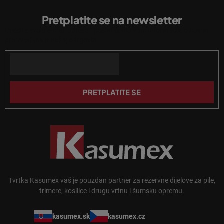
l
o
i
Pretplatite se na newsletter
d
s
Unesite svoju e-mail adresu i poslat ćemo vam informacije o novim
n
t
proizvodima u našoj e-trgovini.
a
o
n
Email
ž
j
j
a
e
PRETPLATITE SE
Tvrtka Kasumex vaš je pouzdan partner za rezervne dijelove za pile,
trimere, kosilice i drugu vrtnu i šumsku opremu.
kasumex.sk
kasumex.cz