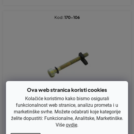
Kod:
170-106
Ova web stranica koristi cookies
Kolačiće koristimo kako bismo osigurali
funkcionalnost web stranice, analizu prometa i u
marketinške svrhe. Možete odabrati koje kategorije
želite dopustiti: Funkcionalne, Analitske, Marketinške.
Više
ovdje
.
Zatezač lanca Partner 351, 370, MCCulloch Mac 438, 738-Ikra K
SB 3840, Husqvarna 36, 41, 136, 137, 141, 142, 235, 235E, 236, 24