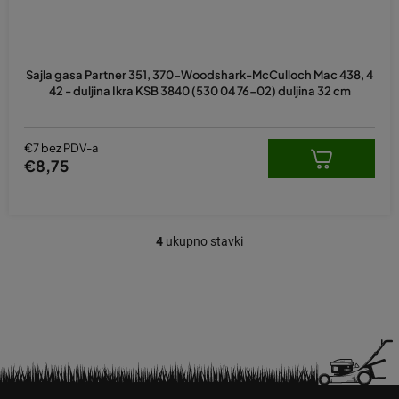
Sajla gasa Partner 351, 370-Woodshark-McCulloch Mac 438, 4
42 - duljina Ikra KSB 3840 (530 04 76-02) duljina 32 cm
€7 bez PDV-a
€8,75
4
ukupno stavki
K
o
n
t
r
o
l
e
P