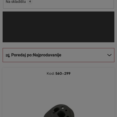
o
Na skladištu
4
i
z
v
o
d
a
S
Poredaj po:
Najprodavanije
o
r
t
Kod:
560-299
i
r
a
n
j
e