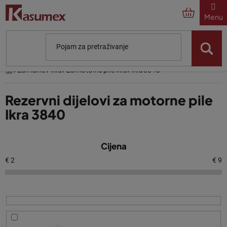
Preskoči
na
sadržaj
Početna
Za marke
Ikra
Za motorne pile Ikra
Ikra 3840
Rezervni dijelovi za motorne pile
Ikra 3840
P
Cijena
o
p
€
2
€
9
i
s
p
r