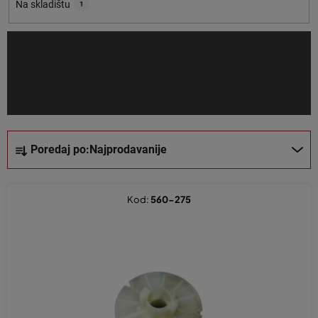
o
Na skladištu
1
i
z
v
o
d
a
S
Poredaj po:
Najprodavanije
o
r
t
Kod:
560-275
i
r
a
n
j
e