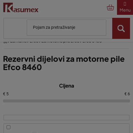
Preskoči
na
sadržaj
Početna
Za marke
Efco
Za motorne pile Efco
Efco 8460
Rezervni dijelovi za motorne pile
Efco 8460
P
Cijena
o
p
€
5
€
6
i
s
p
r