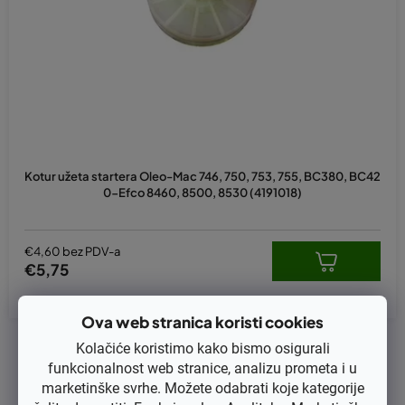
p
r
o
i
z
v
o
d
Kotur užeta startera Oleo-Mac 746, 750, 753, 755, BC380, BC42
a
0-Efco 8460, 8500, 8530 (4191018)
€4,60 bez PDV-a
€5,75
Ova web stranica koristi cookies
1
ukupno stavki
Kolačiće koristimo kako bismo osigurali
K
funkcionalnost web stranice, analizu prometa i u
o
marketinške svrhe. Možete odabrati koje kategorije
n