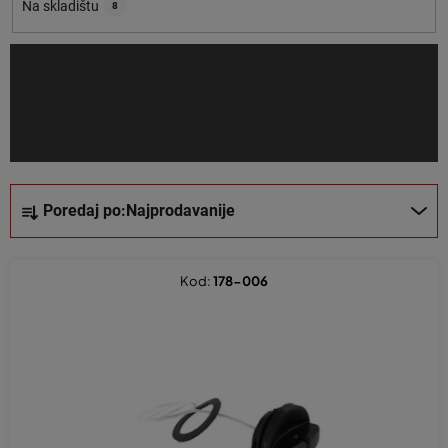
o
Na skladištu
8
i
z
v
o
d
a
S
Poredaj po:
Najprodavanije
o
r
t
Kod:
178-006
i
r
a
n
j
e