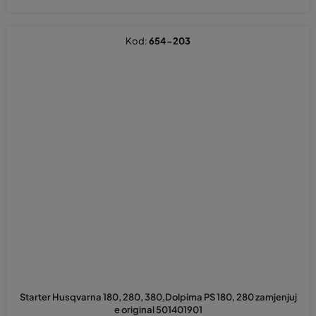
Kod:
654-203
Starter Husqvarna 180, 280, 380,Dolpima PS 180, 280 zamjenjuj
e original 501401901