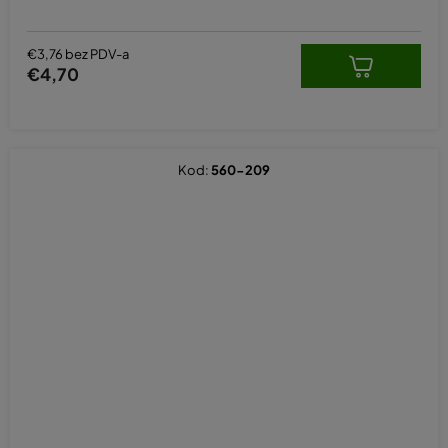
€3,76 bez PDV-a
€4,70
Kod:
560-209