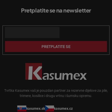
l
o
i
Pretplatite se na newsletter
d
s
Unesite svoju e-mail adresu i poslat ćemo vam informacije o novim
n
t
proizvodima u našoj e-trgovini.
a
o
n
Email
ž
j
j
a
e
PRETPLATITE SE
Tvrtka Kasumex vaš je pouzdan partner za rezervne dijelove za pile,
trimere, kosilice i drugu vrtnu i šumsku opremu.
kasumex.sk
kasumex.cz