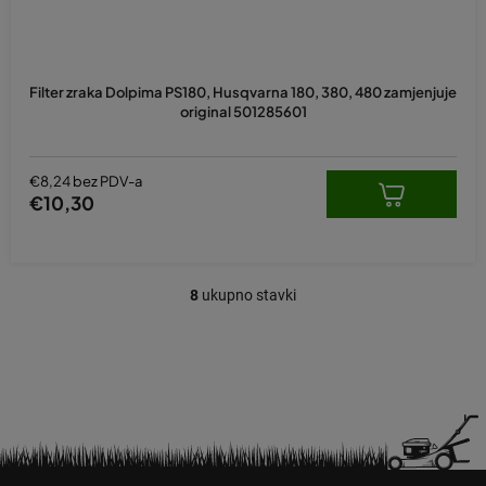
Filter zraka Dolpima PS180, Husqvarna 180, 380, 480 zamjenjuje
original 501285601
€8,24 bez PDV-a
€10,30
8
ukupno stavki
K
o
n
t
r
o
l
e
P