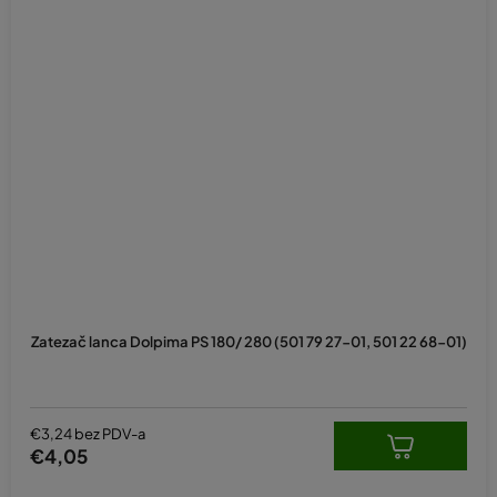
Zatezač lanca Dolpima PS 180/ 280 (501 79 27-01, 501 22 68-01)
€3,24 bez PDV-a
€4,05