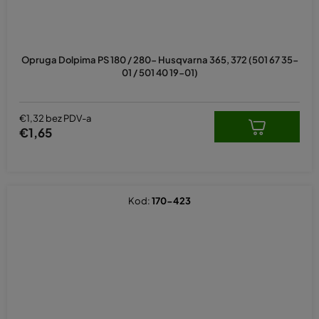
Opruga Dolpima PS 180 / 280- Husqvarna 365, 372 (501 67 35-
01 / 501 40 19-01)
€1,32 bez PDV-a
€1,65
Kod:
170-423