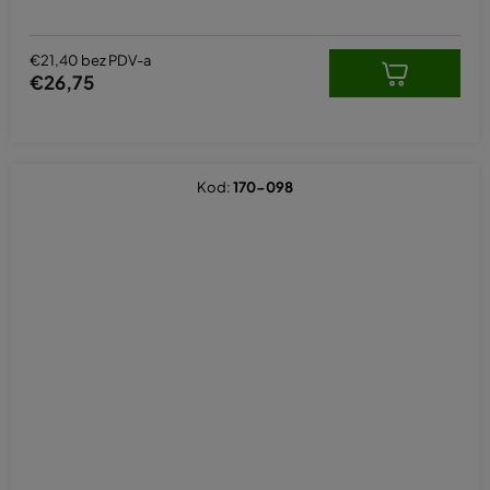
€21,40 bez PDV-a
€26,75
Kod:
170-098