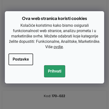
Ova web stranica koristi cookies
Kolačiće koristimo kako bismo osigurali
funkcionalnost web stranice, analizu prometa i u
marketinške svrhe. Možete odabrati koje kategorije
želite dopustiti: Funkcionalne, Analitske, Marketinške.
Više
ovdje
.
Crijevo ulja Dolpima PS 180/ 280, 380, 480, 281 (501 57 63-02)
Postavke
€3 bez PDV-a
Prihvati
€3,75
Kod:
170-022