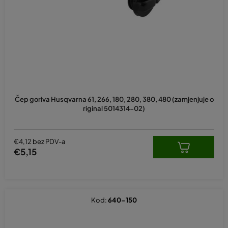
p
r
o
i
z
v
o
d
Čep goriva Husqvarna 61, 266, 180, 280, 380, 480 (zamjenjuje o
a
riginal 5014314-02)
€4,12 bez PDV-a
€5,15
Kod:
640-150