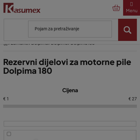
Preskoči
na
sadržaj
Početna
Za marke
Dolpima
Dolpima
Dolpima 180
Rezervni dijelovi za motorne pile
Dolpima 180
P
Cijena
o
p
€
1
€
27
i
s
p
r