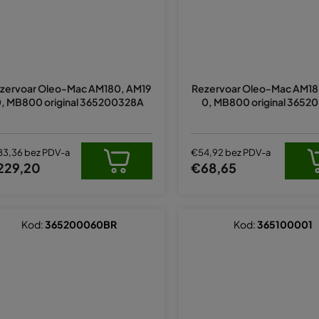
zervoar Oleo-Mac AM180, AM19
Rezervoar Oleo-Mac AM18
, MB800 original 365200328A
0, MB800 original 3652
83,36 bez PDV-a
€54,92 bez PDV-a
229,20
€68,65
Kod:
365200060BR
Kod:
365100001