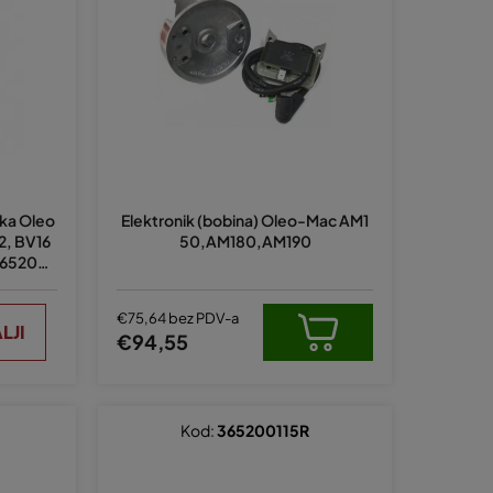
r
a
n
j
e
p
r
ska Oleo
Elektronik (bobina) Oleo-Mac AM1
o
2, BV16
50,AM180,AM190
i
3652002
z
v
€75,64 bez PDV-a
LJI
€94,55
o
d
a
Kod:
365200115R