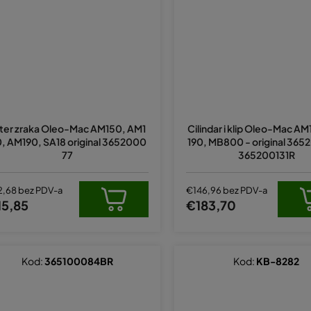
lter zraka Oleo-Mac AM150, AM1
Cilindar i klip Oleo-Mac A
, AM190, SA18 original 3652000
190, MB800 - original 36
77
365200131R
2,68 bez PDV-a
€146,96 bez PDV-a
15,85
€183,70
Kod:
365100084BR
Kod:
KB-8282