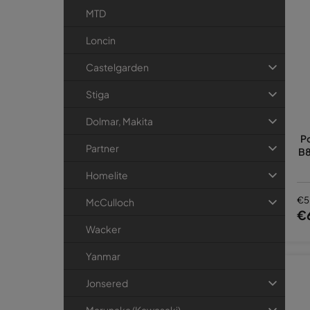
MTD
Loncin
Castelgarden
Stiga
Dolmar, Makita
P
Partner
B8
Homelite
€5
McCulloch
€
Wacker
Yanmar
Jonsered