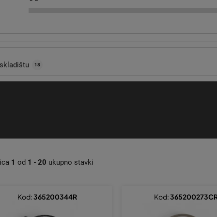
skladištu
18
nica
1
od
1
-
20
ukupno stavki
Kod:
365200344R
Kod:
365200273C