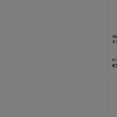
Kl
8,
€1
€