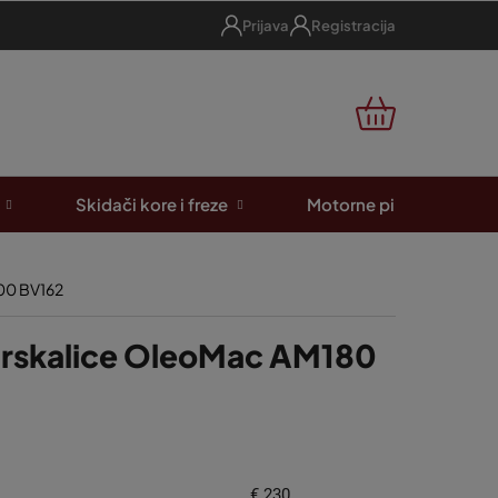
Prijava
Registracija
KOŠARICA
Skidači kore i freze
Motorne pile
A
00 BV162
 prskalice OleoMac AM180
€
230