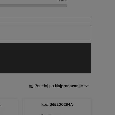
S
Poredaj po:
Najprodavanije
o
r
t
R
Kod:
365200284A
i