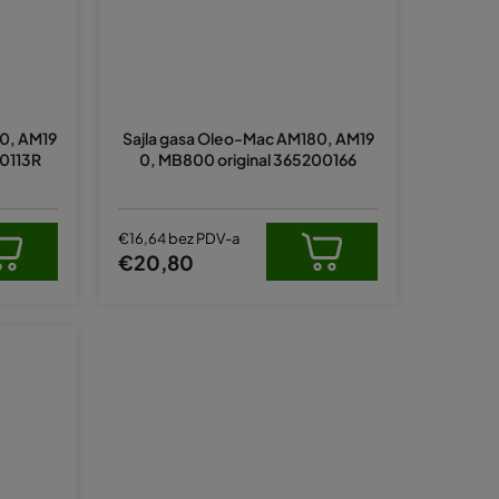
0, AM19
Sajla gasa Oleo-Mac AM180, AM19
00113R
0, MB800 original 365200166
€16,64 bez PDV-a
€20,80