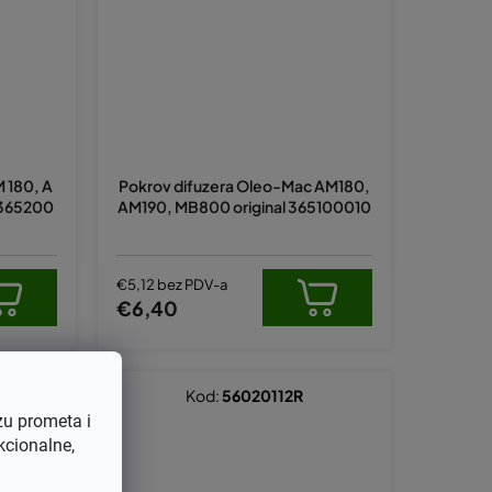
M 180, A
Pokrov difuzera Oleo-Mac AM180,
l 365200
AM190, MB800 original 365100010
€5,12 bez PDV-a
€6,40
Kod:
56020112R
zu prometa i
kcionalne,