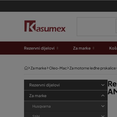
Preskoči
na
sadržaj
Rezervni dijelovi
Za marke
Košn
Početna
Za marke
Oleo-Mac
Za motorne leđne prskalic
B
K
Re
Preskoči
Rezervni dijelovi
kategorije
a
o
AM
t
Za marke
č
e
P
n
Husqvarna
g
o
a
o
Stihl