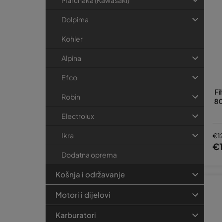
Marunaka (Kawasaki)
Dolpima
Kohler
Alpina
Efco
Fi
Robin
80
Electrolux
Ikra
€1
€
Dodatna oprema
Košnja i održavanje
Motori i dijelovi
Karburatori