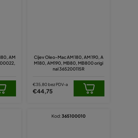
M180, AM
Cijev Oleo-Mac AM 180, AM 190, A
5200022,
M180, AM190, MB80, MB800 origi
nal 365200115R
€35,80 bez PDV-a
€44,75
Kod:
365100010