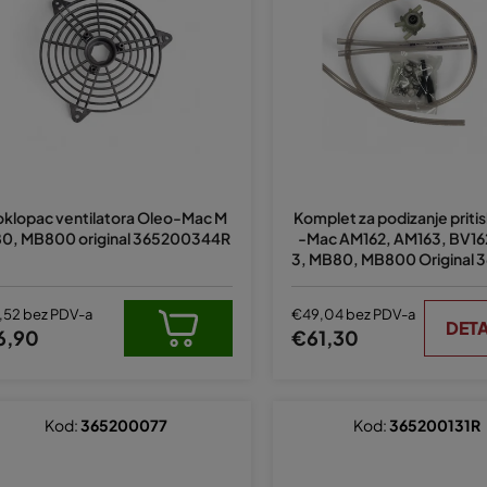
oklopac ventilatora Oleo-Mac M
Komplet za podizanje priti
0, MB800 original 365200344R
-Mac AM162, AM163, BV16
3, MB80, MB800 Original 
73CR
,52 bez PDV-a
€49,04 bez PDV-a
DETA
6,90
€61,30
Kod:
365200077
Kod:
365200131R