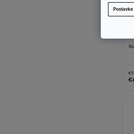
Postavke
St
€5
€