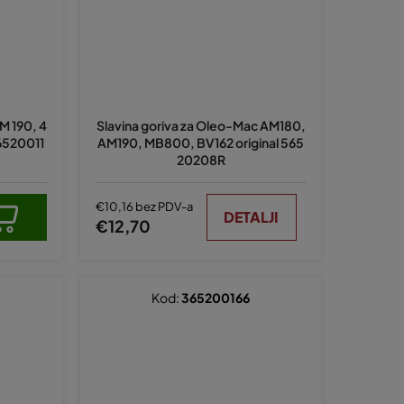
M 190, 4
Slavina goriva za Oleo-Mac AM180,
36520011
AM190, MB800, BV162 original 565
20208R
€10,16 bez PDV-a
DETALJI
€12,70
Kod:
365200166