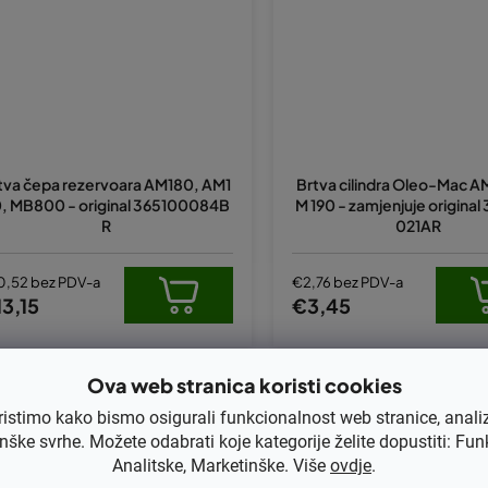
tva čepa rezervoara AM180, AM1
Brtva cilindra Oleo-Mac A
, MB800 - original 365100084B
M 190 - zamjenjuje origina
R
021AR
0,52 bez PDV-a
€2,76 bez PDV-a
3,15
€3,45
Ova web stranica koristi cookies
Kod:
365000100AR
Kod:
365200172
ristimo kako bismo osigurali funkcionalnost web stranice, anali
nške svrhe. Možete odabrati koje kategorije želite dopustiti: Fun
Analitske, Marketinške. Više
ovdje
.