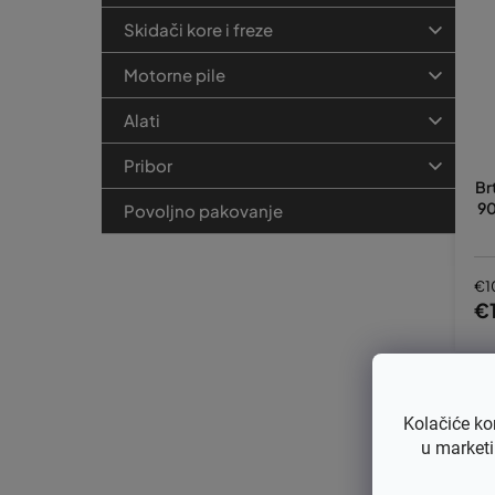
Skidači kore i freze
Motorne pile
Alati
Pribor
Br
90
Povoljno pakovanje
€1
€1
Kolačiće ko
u marketi