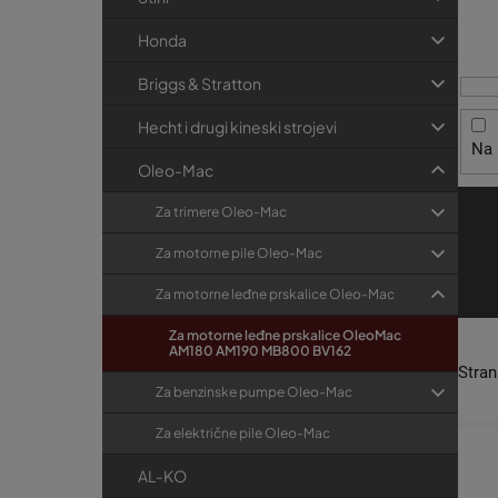
p
t
r
i
r
i
Honda
s
j
a
Briggs & Stratton
e
p
k
r
a
Hecht i drugi kineski strojevi
Na 
o
Oleo-Mac
i
Za trimere Oleo-Mac
z
v
Za motorne pile Oleo-Mac
o
Za motorne leđne prskalice Oleo-Mac
d
Za motorne leđne prskalice OleoMac
a
AM180 AM190 MB800 BV162
Stra
Za benzinske pumpe Oleo-Mac
Za električne pile Oleo-Mac
AL-KO