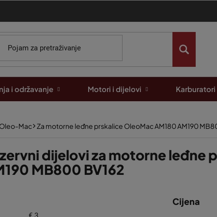
ja i održavanje
Motori i dijelovi
Karburatori
e Oleo-Mac
Za motorne leđne prskalice OleoMac AM180 AM190 MB8
zervni dijelovi za motorne leđne
190 MB800 BV162
Cijena
€
3