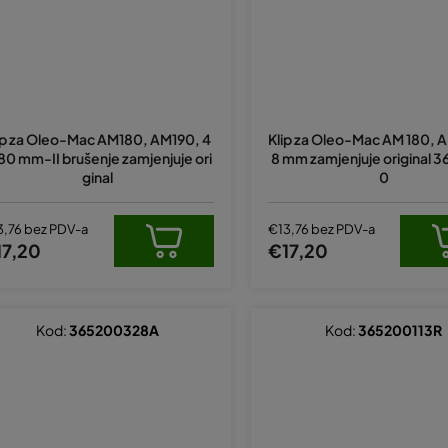
ip za Oleo-Mac AM180, AM190, 4
Klip za Oleo-Mac AM 180, A
80 mm-II brušenje zamjenjuje ori
8 mm zamjenjuje original 
ginal
0
3,76 bez PDV-a
€13,76 bez PDV-a
17,20
€17,20
Kod:
365200328A
Kod:
365200113R