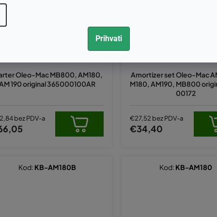
Prihvati
arter Oleo-Mac MB800, AM180,
Amortizer set Oleo-Mac A
AM 190 original 365000100AR
M180, AM190, MB800 origi
00172
2,84 bez PDV-a
€27,52 bez PDV-a
66,05
€34,40
Kod:
KB-AM180B
Kod:
KB-AM180