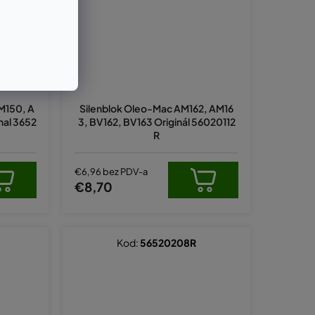
M150, A
Silenblok Oleo-Mac AM162, AM16
nal 3652
3, BV162, BV163 Originál 56020112
R
€6,96 bez PDV-a
€8,70
Kod:
56520208R