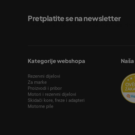
Pretplatite se na newsletter
Unesite svoju e-mail adresu i poslat ćemo vam inform
Kategorije webshopa
Naša
Rezervni dijelovi
Za marke
Proizvodi i pribor
Motori i rezervni dijelovi
Skidači kore, freze i adapteri
Motorne pile