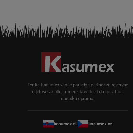
P
o
d
n
o
ž
Tvrtka Kasumex vaš je pouzdan partner za rezervne
j
dijelove za pile, trimere, kosilice i drugu vrtnu i
šumsku opremu.
e
kasumex.sk
kasumex.cz