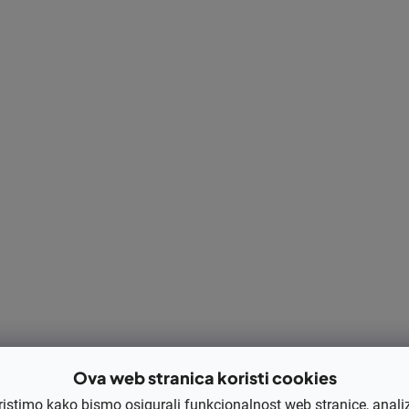
Opis
Ocjena
Rasprava
Kategorija
inal
17210-ZE3-505, 17210-ZE3-010,
EAN
Rezervni dio
Ova web stranica koristi cookies
ristimo kako bismo osigurali funkcionalnost web stranice, anali