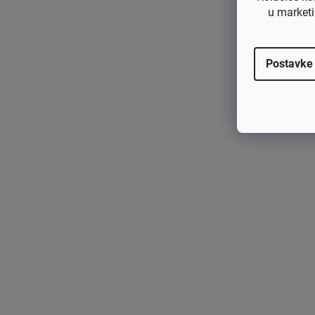
u marketi
Postavke
Filter zraka Honda GX340, GX390 - zamjenjuje origi
nal 17210-ZE3-505, 17210-ZE3-010, 17210-ZE3-0
00
€4,12 bez PDV-a
€5,15