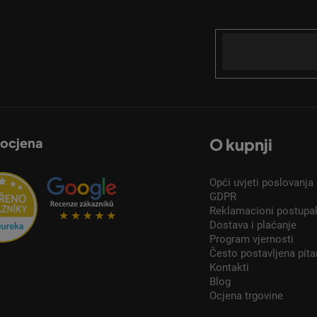
Email
acije o novim proizvodima u našoj e-trgovini.
 ocjena
O kupnji
Opći uvjeti poslovanja
GDPR
Reklamacioni postupa
Dostava i plaćanje
Program vjernosti
Često postavljena pita
Kontakti
Blog
Ocjena trgovine