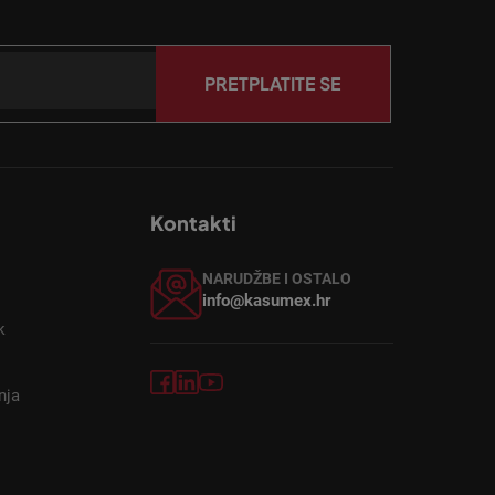
PRETPLATITE SE
Kontakti
NARUDŽBE I OSTALO
info@kasumex.hr
k
nja