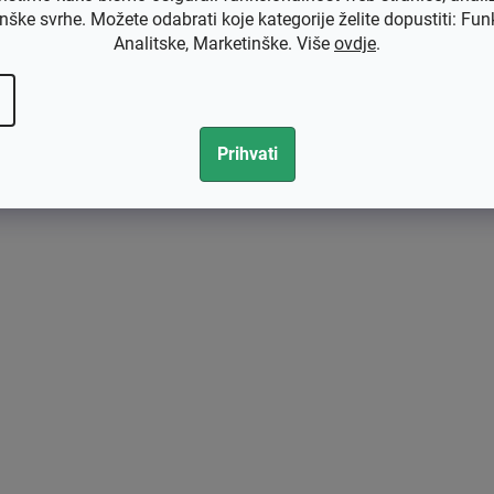
nške svrhe. Možete odabrati koje kategorije želite dopustiti: Fun
Analitske, Marketinške. Više
ovdje
.
Prihvati