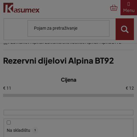
Preskoči
na
sadržaj
Početna
Za marke
Alpina
Za traktorske kosilice Alpina
Alpina BT92
Rezervni dijelovi Alpina BT92
P
Cijena
o
p
€
11
€
12
i
s
p
r
o
Na skladištu
1