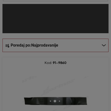
i
z
v
o
d
a
S
Poredaj po:
Najprodavanije
o
r
t
Kod:
91-9860
i
r
a
n
j
e
p