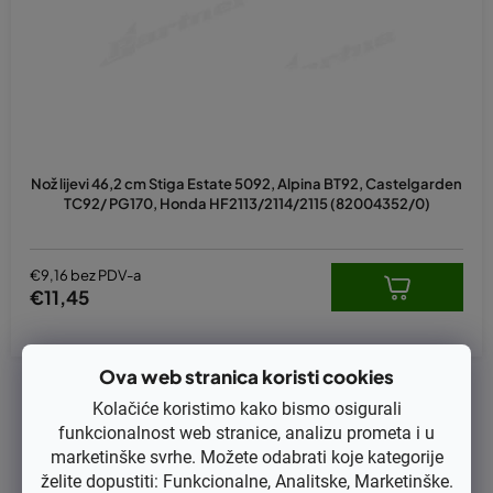
r
o
i
z
v
o
d
Nož lijevi 46,2 cm Stiga Estate 5092, Alpina BT92, Castelgarden
a
TC92/ PG170, Honda HF2113/2114/2115 (82004352/0)
€9,16 bez PDV-a
€11,45
Ova web stranica koristi cookies
1
ukupno stavki
K
Kolačiće koristimo kako bismo osigurali
o
funkcionalnost web stranice, analizu prometa i u
n
marketinške svrhe. Možete odabrati koje kategorije
t
želite dopustiti: Funkcionalne, Analitske, Marketinške.