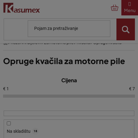
Preskoči
na
sadržaj
Početna
Rezervni dijelovi
Za motorne pile
Kvačila
Opruge kvačila
Opruge kvačila za motorne pile
P
Cijena
o
p
€
1
€
7
i
s
p
r
o
Na skladištu
18