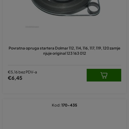
r
o
i
z
v
o
d
Povratna opruga startera Dolmar 112, 114, 116, 117, 119, 120 zamje
a
njuje original 123 163 012
€5,16 bez PDV-a
€6,45
Kod:
170-435