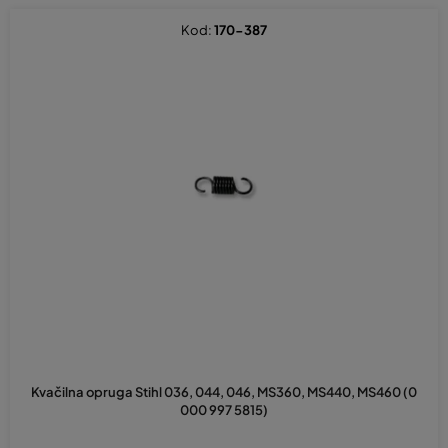
Kod:
170-387
Kvačilna opruga Stihl 036, 044, 046, MS360, MS440, MS460 (0
000 997 5815)