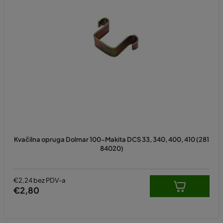
Kvačilna opruga Dolmar 100-Makita DCS 33, 340, 400, 410 (281
84020)
€2,24 bez PDV-a
€2,80