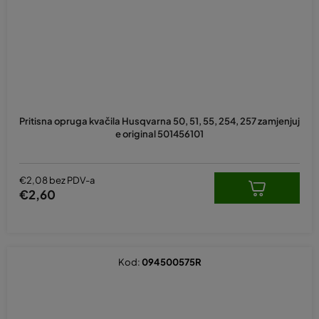
Pritisna opruga kvačila Husqvarna 50, 51, 55, 254, 257 zamjenjuj
e original 501456101
€2,08 bez PDV-a
€2,60
Kod:
094500575R