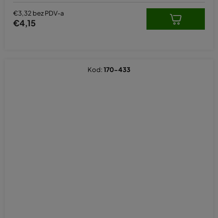
€3,32 bez PDV-a
€4,15
Kod:
170-433