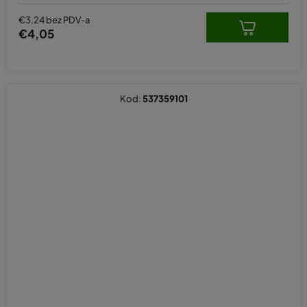
€3,24 bez PDV-a
€4,05
Kod:
537359101