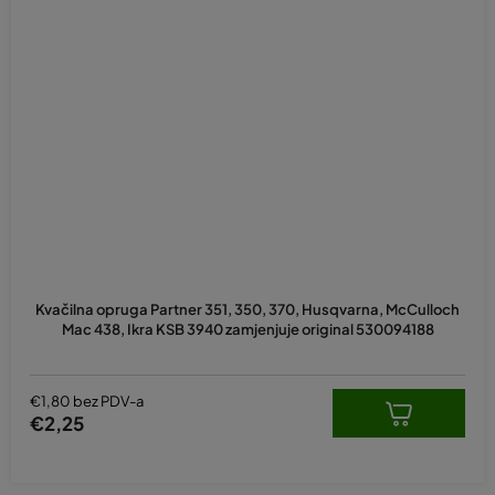
Kvačilna opruga Partner 351, 350, 370, Husqvarna, McCulloch
Mac 438, Ikra KSB 3940 zamjenjuje original 530094188
€1,80 bez PDV-a
€2,25