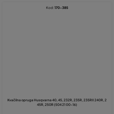
Kod:
170-385
Kvačilna opruga Husqvarna 40, 45, 232R, 235R, 235RII 240R, 2
45R, 250R (504 21 00-16)