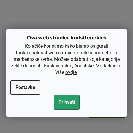
Ova web stranica koristi cookies
Kolačiće koristimo kako bismo osigurali
funkcionalnost web stranice, analizu prometa i u
marketinške svrhe. Možete odabrati koje kategorije
želite dopustiti: Funkcionalne, Analitske, Marketinške.
Više
ovdje
.
Kvačilna opruga Husqvarna 340, 345, 345e, 346XP, 350, 353, 4
Postavke
50e, 445, 455e (537 35 91-01)
Prihvati
€2,56 bez PDV-a
€3,20