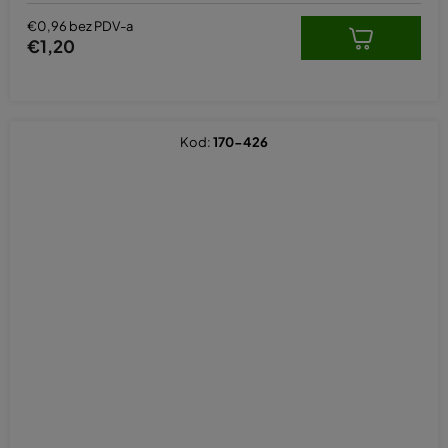
€0,96 bez PDV-a
€1,20
Kod:
170-426