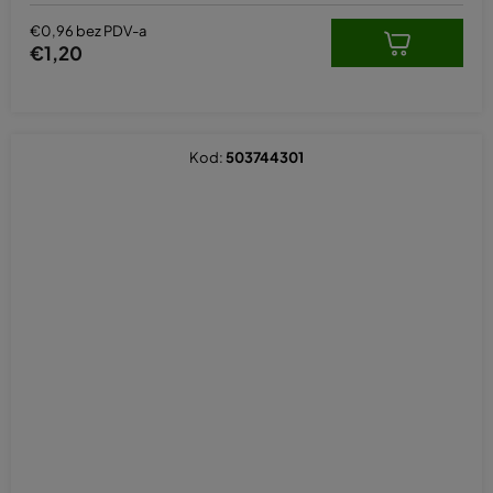
€0,96 bez PDV-a
€1,20
Kod:
503744301