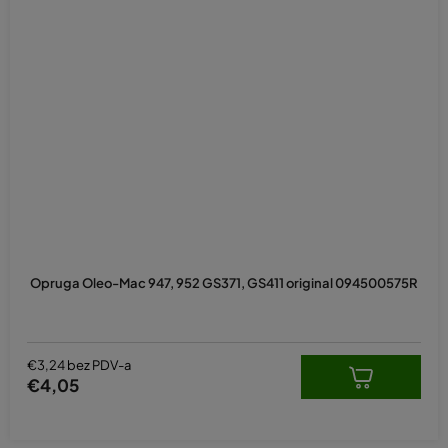
Opruga Oleo-Mac 947, 952 GS371, GS411 original 094500575R
€3,24 bez PDV-a
€4,05