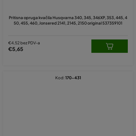
Pritisna opruga kvačila Husqvarna 340, 345, 346XP, 353, 445, 4
50, 455, 460, Jonsered 2141, 2145, 2150 original 537359101
€4,52 bez PDV-a
€5,65
Kod:
170-431