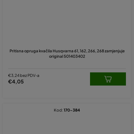
Pritisna opruga kvačila Husqvarna 61, 162, 266, 268 zamjenjuje
original 501403402
€3,24 bez PDV-a
€4,05
Kod:
170-384