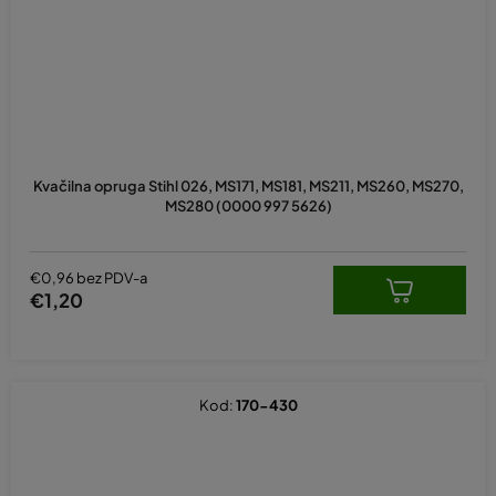
Kvačilna opruga Stihl 026, MS171, MS181, MS211, MS260, MS270,
MS280 (0000 997 5626)
€0,96 bez PDV-a
€1,20
Kod:
170-430