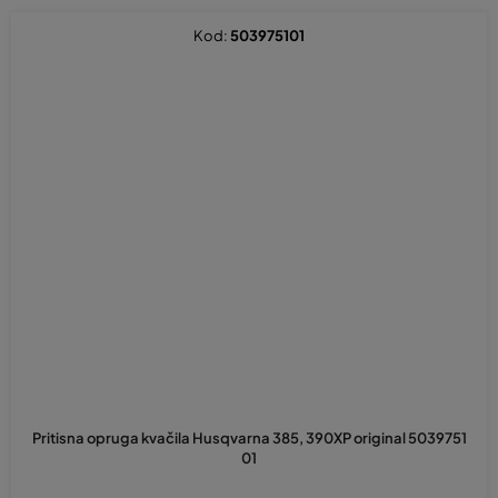
Kod:
503975101
Pritisna opruga kvačila Husqvarna 385, 390XP original 5039751
01