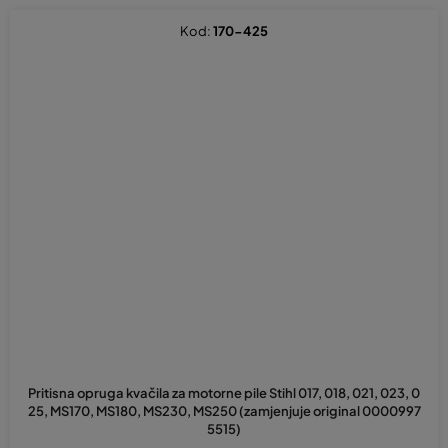
Kod:
170-425
Pritisna opruga kvačila za motorne pile Stihl 017, 018, 021, 023, 0
25, MS170, MS180, MS230, MS250 (zamjenjuje original 0000997
5515)