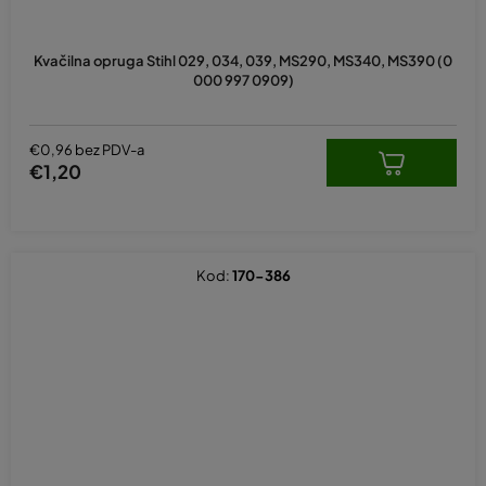
Kvačilna opruga Stihl 029, 034, 039, MS290, MS340, MS390 (0
000 997 0909)
€0,96 bez PDV-a
€1,20
Kod:
170-386