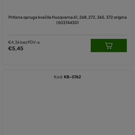
Pritisna opruga kvačila Husqvarna 61, 268, 272, 365, 372 origina
l 503744301
€4,36 bez PDV-a
€5,45
Kod:
KB-0762