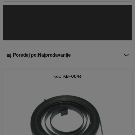
i
z
v
o
d
a
S
Poredaj po:
Najprodavanije
o
r
t
Kod:
KB-0046
i
r
a
n
j
e
p