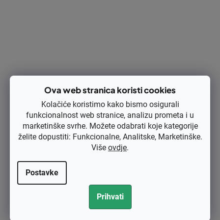
podmažite podvozje
uljem ili sprejom za održavanje, što će smanjiti
nakupljanje trave.
Ova web stranica koristi cookies
Kolačiće koristimo kako bismo osigurali
funkcionalnost web stranice, analizu prometa i u
marketinške svrhe. Možete odabrati koje kategorije
želite dopustiti: Funkcionalne, Analitske, Marketinške.
Više
ovdje
.
Postavke
Noževi kosilice trebaju biti pravilno podešeni prema visini trave.
Prihvati
4. NEFUNKCIONALNA KOŠARA ZA