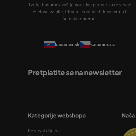
ž
Tvrtka Kasumex vaš je pouzdan partner za rezervne
j
dijelove za pile, trimere, kosilice i drugu vrtnu i
šumsku opremu.
e
kasumex.sk
kasumex.cz
Pretplatite se na newsletter
Unesite svoju e-mail adresu i poslat ćemo vam inform
Kategorije webshopa
Naša
Rezervni dijelovi