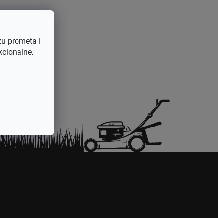
strojeve
2990431034775
Regulator napona
zu prometa i
kcionalne,