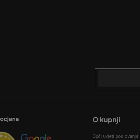
Email
acije o novim proizvodima u našoj e-trgovini.
 ocjena
O kupnji
Opći uvjeti poslovanja