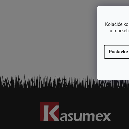
Kolačiće ko
u marketi
Postavke
P
o
d
n
o