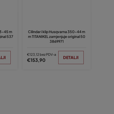
353-45 m
Cilindar i klip Husqvarna 350-44 m
inal 537
m TITANIKEL zamjenjuje original 50
3869971
€123,12 bez PDV-a
LJI
DETALJI
€153,90