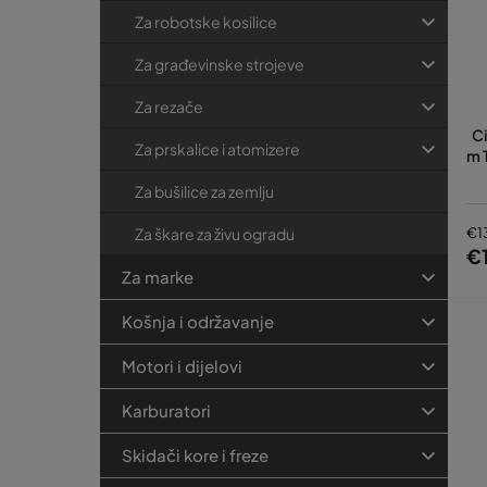
Za robotske kosilice
Za građevinske strojeve
Za rezače
Ci
Za prskalice i atomizere
m 
Za bušilice za zemlju
€1
Za škare za živu ogradu
€
Za marke
Košnja i održavanje
Motori i dijelovi
Karburatori
Skidači kore i freze