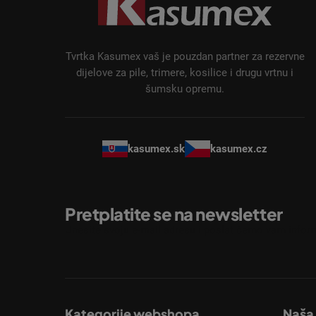
n
o
ž
Tvrtka Kasumex vaš je pouzdan partner za rezervne
j
dijelove za pile, trimere, kosilice i drugu vrtnu i
šumsku opremu.
e
kasumex.sk
kasumex.cz
Pretplatite se na newsletter
Unesite svoju e-mail adresu i poslat ćemo vam inform
Kategorije webshopa
Naša