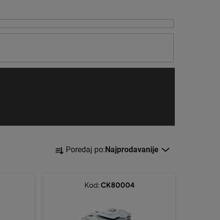
S
Poredaj po:
Najprodavanije
o
r
t
Kod:
CK80004
i
r