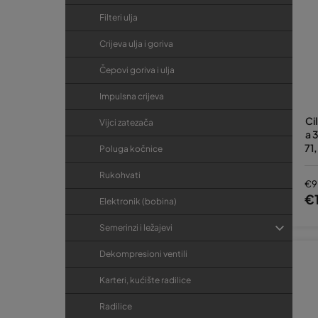
Filteri ulja
Crijeva ulja i goriva
Čepovi goriva i ulja
Impulsna crijeva
Ci
Vijci zatezača
a 
71
Poluga kočnice
je
Rukohvati
€9
€
Elektronik (bobina)
Semerinzi i ležajevi
Dekompresioni ventili
Karteri, kućište radilice
Radilice