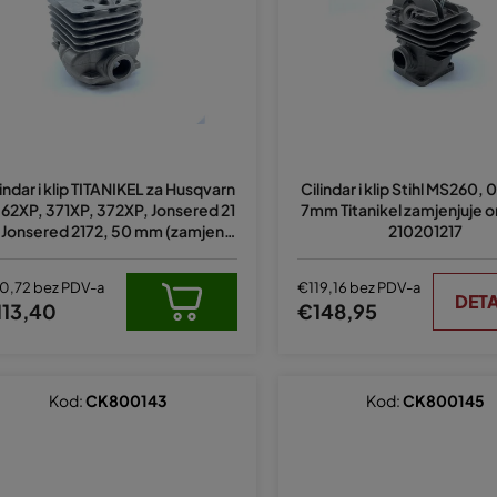
lindar i klip TITANIKEL za Husqvarn
Cilindar i klip Stihl MS260,
362XP, 371XP, 372XP, Jonsered 21
7mm Titanikel zamjenjuje ori
, Jonsered 2172, 50 mm (zamjenju
210201217
 original 503626473, 503939372)
0,72 bez PDV-a
€119,16 bez PDV-a
DETA
113,40
€148,95
Kod:
CK800143
Kod:
CK800145