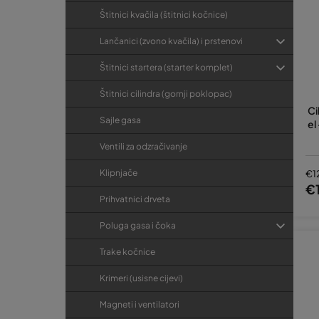
Štitnici kvačila (štitnici kočnice)
Lančanici (zvono kvačila) i prstenovi
Štitnici startera (starter komplet)
Štitnici cilindra (gornji poklopac)
Ci
Sajle gasa
el
Ventili za odzračivanje
Klipnjače
€1
€
Prihvatnici drveta
Poluga gasa i čoka
Trake kočnice
Krimeri (usisne cijevi)
Magneti i ventilatori