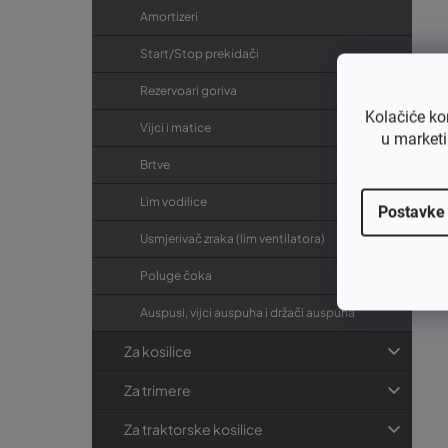
Amortizeri
Start/Stop prekidači
Rezervoari goriva
Kolačiće ko
Vijci i matice
u marketi
Ci
Brtve
Lim vodilice
Postavke
€1
Usmjerivač zraka (lim ventilatora)
€
Poluge čoka
Auspusi, vijci auspuha i držači auspuha
Za kosilice
Za trimere
Za traktorske kosilice