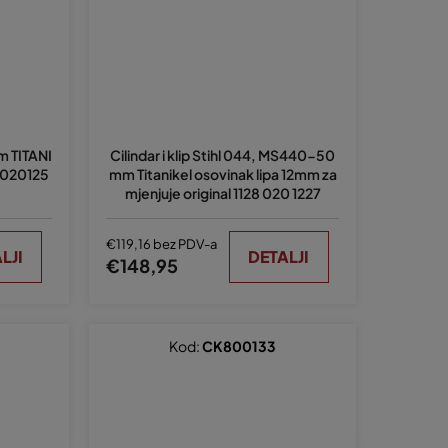
mm TITANI
Cilindar i klip Stihl 044, MS440-50
28020125
mm Titanikel osovinak lipa 12mm za
mjenjuje original 1128 020 1227
€119,16 bez PDV-a
LJI
DETALJI
€148,95
Kod:
CK800133