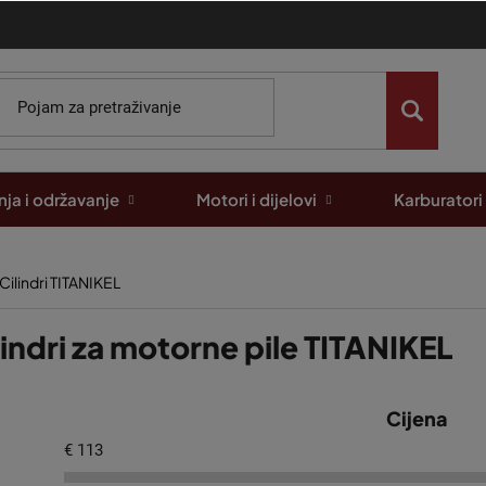
ja i održavanje
Motori i dijelovi
Karburatori
Cilindri TITANIKEL
lindri za motorne pile TITANIKEL
Cijena
€
113