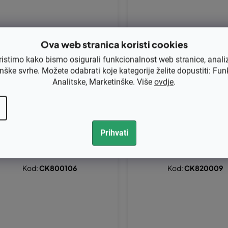
Ova web stranica koristi cookies
ristimo kako bismo osigurali funkcionalnost web stranice, anali
nške svrhe. Možete odabrati koje kategorije želite dopustiti: Fun
lindar i klip Stihl 036-48mm Titani
Cilindar i klip Husqvarna 37
kel
-50 mm TITANIKEL zamjenju
Analitske, Marketinške. Više
ovdje
.
nal 575 25 57-02, 5752
19,16 bez PDV-a
€119,16 bez PDV-a
DETA
148,95
€148,95
Prihvati
Kod:
CK800106
Kod:
CK820009