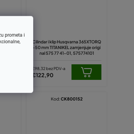
zu prometa i
kcionalne,
2 X-Torq
Cilindar i klip Husqvarna 365XTORQ
je origi
-50 mm TITANIKEL zamjenjuje origi
55702
nal 575 77 41-01, 575774101
€98,32 bez PDV-a
LJI
€122,90
Kod:
CK800152