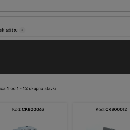
skladištu
5
nica
1
od
1
-
12
ukupno stavki
Kod:
CK800063
Kod:
CK800012