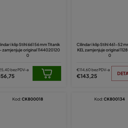
lindar i klip Stihl 661 56 mm Titanik
Cilindar i klip Stihl 461-52 
 - zamjenjuje original 1144020120
KEL zamjenjuje original 11
0
0
25,40 bez PDV-a
€114,60 bez PDV-a
DETA
156,75
€143,25
Kod:
CK800018
Kod:
CK800134