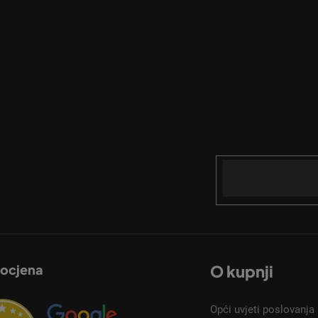
Email
acije o novim proizvodima u našoj e-trgovini.
 ocjena
O kupnji
Opći uvjeti poslovanja