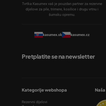
ž
Tvrtka Kasumex vaš je pouzdan partner za rezervne
j
dijelove za pile, trimere, kosilice i drugu vrtnu i
šumsku opremu.
e
kasumex.sk
kasumex.cz
Pretplatite se na newsletter
Unesite svoju e-mail adresu i poslat ćemo vam inform
Kategorije webshopa
Naša
Rezervni dijelovi