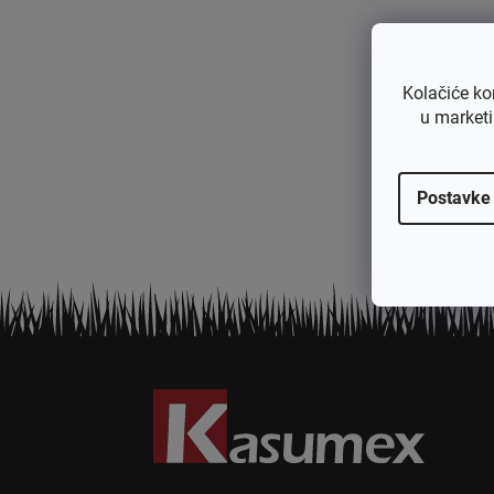
Kolačiće ko
u marketi
Postavke
P
o
d
n
o