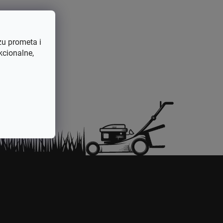
za trimere
2990431036281
Zvono kvačila
zu prometa i
kcionalne,