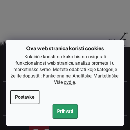
1
ukupno stavki
K
o
n
t
r
o
l
e
Ova web stranica koristi cookies
P
l
Kolačiće koristimo kako bismo osigurali
o
i
Pretplatite se na newsletter
funkcionalnost web stranice, analizu prometa i u
d
s
marketinške svrhe. Možete odabrati koje kategorije
Unesite svoju e-mail adresu i poslat ćemo vam informacije o novim
n
t
proizvodima u našoj e-trgovini.
želite dopustiti: Funkcionalne, Analitske, Marketinške.
a
o
Više
ovdje
.
n
Email
ž
j
j
Postavke
a
e
PRETPLATITE SE
Prihvati