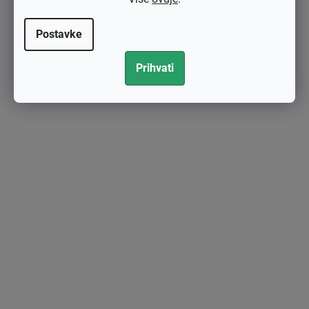
Postavke
Prihvati
Membrana (reparaturni set) Zama - original RB-32
€11,44 bez PDV-a
€14,30