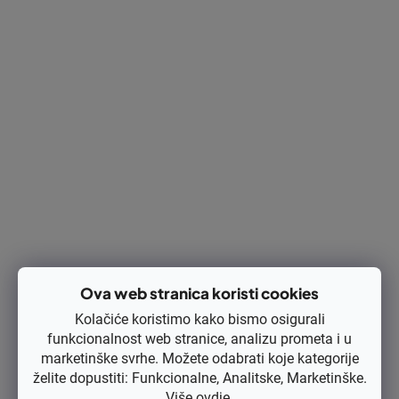
Membrana (reparaturni set) Zama C1Q-DM13B Dolmar PS460,
PS500 | Makita DCS 460, DCS 4600, DCS 5000 original RB-119
€11,20 bez PDV-a
€14
Ova web stranica koristi cookies
Kod:
RB-32
Kolačiće koristimo kako bismo osigurali
funkcionalnost web stranice, analizu prometa i u
marketinške svrhe. Možete odabrati koje kategorije
želite dopustiti: Funkcionalne, Analitske, Marketinške.
Više
ovdje
.