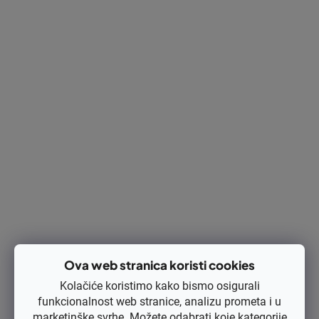
3201, 11256403201
Dostupnost
Na zalihi
(1 kom)
Kod:
11256403201
€89,75
€71,80 bez PDV-a
Izračunaj cijenu:
DODAJ U KOŠARICU
Ispis
Pitaj
Opis
Rasprava
Ova web stranica koristi cookies
Kolačiće koristimo kako bismo osigurali
Ocjena
funkcionalnost web stranice, analizu prometa i u
marketinške svrhe. Možete odabrati koje kategorije