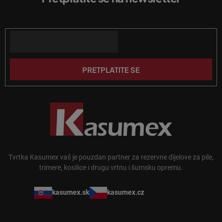
d
s
Unesite svoju e-mail adresu i poslat ćemo vam informacije o novim
n
t
proizvodima u našoj e-trgovini.
a
o
n
Email
ž
j
j
a
e
PRETPLATITE SE
Tvrtka Kasumex vaš je pouzdan partner za rezervne dijelove za pile,
trimere, kosilice i drugu vrtnu i šumsku opremu.
kasumex.sk
kasumex.cz