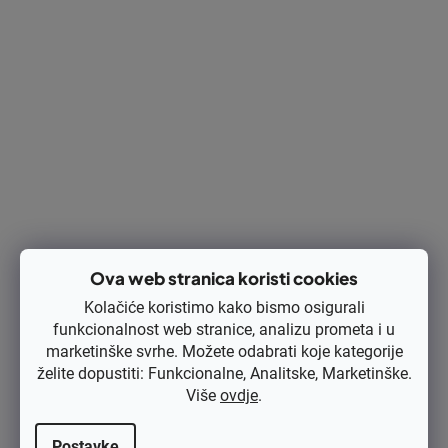
€22,16 bez PDV-a
€27,70
Kod:
100-497
Ova web stranica koristi cookies
Kolačiće koristimo kako bismo osigurali
funkcionalnost web stranice, analizu prometa i u
marketinške svrhe. Možete odabrati koje kategorije
želite dopustiti: Funkcionalne, Analitske, Marketinške.
Više
ovdje
.
Postavke