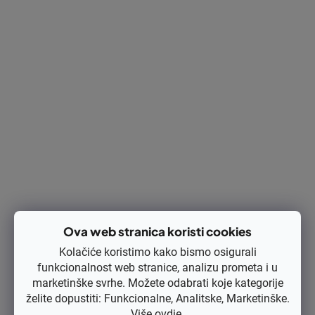
Karburator TILLOTSON Wacker BS700
€95,36 bez PDV-a
DETALJI
€119,20
Ova web stranica koristi cookies
Kolačiće koristimo kako bismo osigurali
Kod:
HS-284
funkcionalnost web stranice, analizu prometa i u
marketinške svrhe. Možete odabrati koje kategorije
želite dopustiti: Funkcionalne, Analitske, Marketinške.
Više
ovdje
.