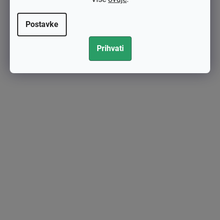
Postavke
Prihvati
Karburator TILLOTSON Wacker BS500,BS600,WM80 original H
S-284
€97,16 bez PDV-a
€121,45