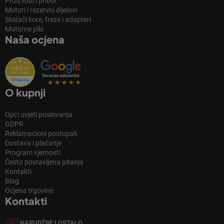
Proizvodi i pribor
Motori i rezervni dijelovi
Skidači kore, freze i adapteri
Motorne pile
Naša ocjena
O kupnji
Opći uvjeti poslovanja
GDPR
Reklamacioni postupak
Dostava i plaćanje
Program vjernosti
Često postavljena pitanja
Kontakti
Blog
Ocjena trgovine
Kontakti
NARUDŽBE I OSTALO