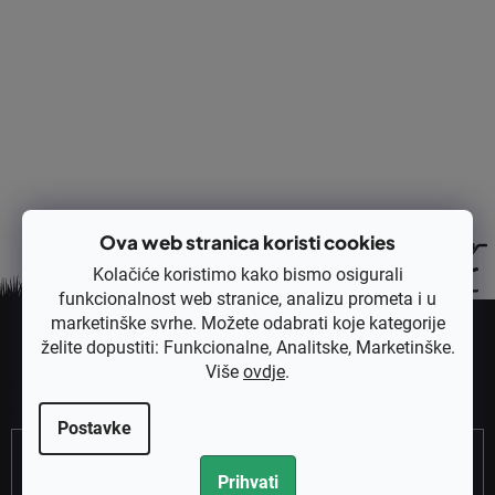
Opis
Rasprava
Ocjena
Ova web stranica koristi cookies
Kolačiće koristimo kako bismo osigurali
funkcionalnost web stranice, analizu prometa i u
P
marketinške svrhe. Možete odabrati koje kategorije
o
želite dopustiti: Funkcionalne, Analitske, Marketinške.
Pretplatite se na newsletter
d
Više
ovdje
.
Unesite svoju e-mail adresu i poslat ćemo vam informacije o novim
n
proizvodima u našoj e-trgovini.
o
Postavke
Email
ž
j
Prihvati