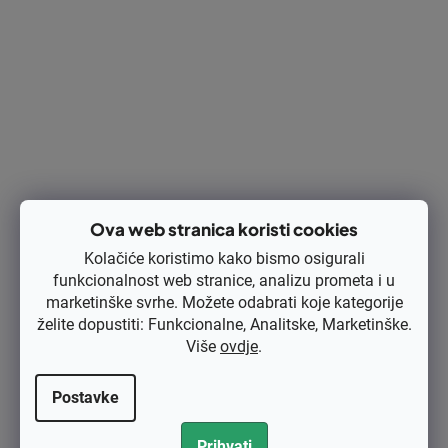
€2,48 bez PDV-a
€3,10
Kod:
50-9691NV
Ova web stranica koristi cookies
Kolačiće koristimo kako bismo osigurali
funkcionalnost web stranice, analizu prometa i u
marketinške svrhe. Možete odabrati koje kategorije
želite dopustiti: Funkcionalne, Analitske, Marketinške.
Više
ovdje
.
Postavke
Prihvati