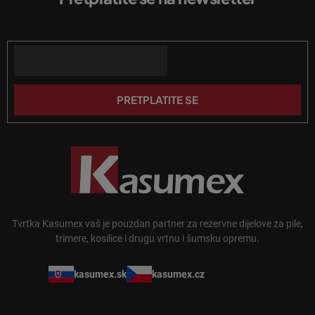
d
s
Unesite svoju e-mail adresu i poslat ćemo vam informacije o novim
n
t
proizvodima u našoj e-trgovini.
a
o
n
Email
ž
j
j
a
e
PRETPLATITE SE
Tvrtka Kasumex vaš je pouzdan partner za rezervne dijelove za pile,
trimere, kosilice i drugu vrtnu i šumsku opremu.
kasumex.sk
kasumex.cz