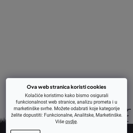
Izračunaj cijenu:
DODAJ U KOŠARICU
Ispis
Pitaj
Opis
Rasprava
Ocjena
Ova web stranica koristi cookies
Kolačiće koristimo kako bismo osigurali
funkcionalnost web stranice, analizu prometa i u
marketinške svrhe. Možete odabrati koje kategorije
želite dopustiti: Funkcionalne, Analitske, Marketinške.
Više
ovdje
.
P