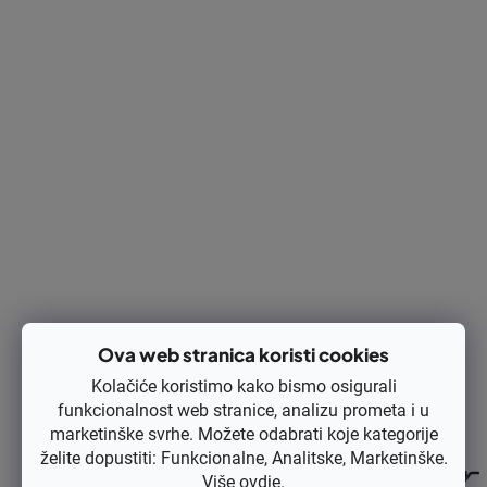
€182,30
€145,84 bez PDV-a
Izračunaj cijenu:
DODAJ U KOŠARICU
Ispis
Pitaj
Opis
Rasprava
Ocjena
Ova web stranica koristi cookies
Kolačiće koristimo kako bismo osigurali
funkcionalnost web stranice, analizu prometa i u
marketinške svrhe. Možete odabrati koje kategorije
želite dopustiti: Funkcionalne, Analitske, Marketinške.
Više
ovdje
.