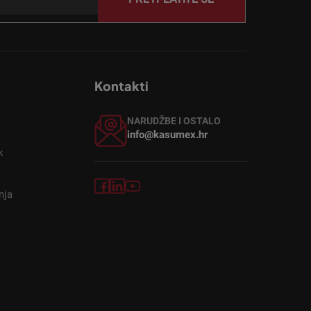
Kontakti
NARUDŽBE I OSTALO
info@kasumex.hr
k
nja