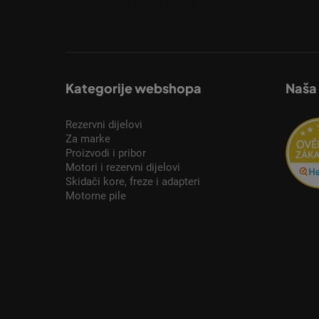
Unesite svoju e-mail adresu i poslat ćemo vam inform
Kategorije webshopa
Naša
Rezervni dijelovi
Za marke
Proizvodi i pribor
Motori i rezervni dijelovi
Skidači kore, freze i adapteri
Motorne pile