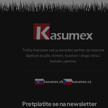
P
o
d
n
o
ž
Tvrtka Kasumex vaš je pouzdan partner za rezervne
j
dijelove za pile, trimere, kosilice i drugu vrtnu i
šumsku opremu.
e
kasumex.sk
kasumex.cz
Pretplatite se na newsletter