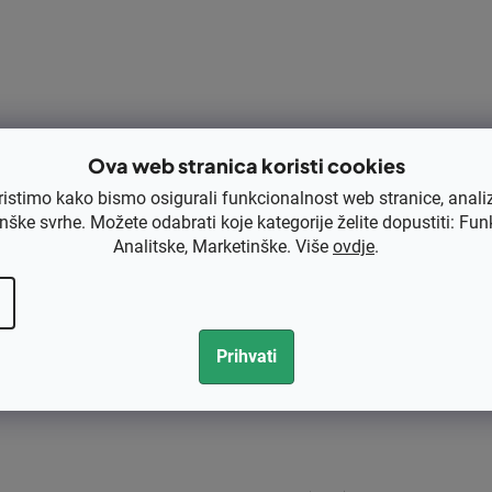
Opis
Ocjena
Rasprava
Kategorija
EAN
Ova web stranica koristi cookies
Rezervni dio
ristimo kako bismo osigurali funkcionalnost web stranice, anali
Tip dijela
nške svrhe. Možete odabrati koje kategorije želite dopustiti: Fun
Analitske, Marketinške. Više
ovdje
Za marku
.
Za modele
Prihvati