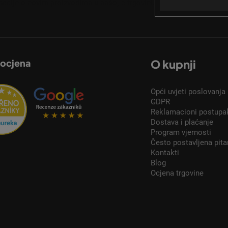
acije o novim proizvodima u našoj e-trgovini.
 ocjena
O kupnji
Opći uvjeti poslovanja
GDPR
Reklamacioni postupa
Dostava i plaćanje
Program vjernosti
Često postavljena pita
Kontakti
Blog
Ocjena trgovine