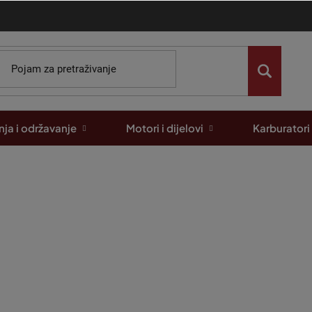
ja i održavanje
Motori i dijelovi
Karburatori
hler
nica
1
od
1
-
2
ukupno stavki