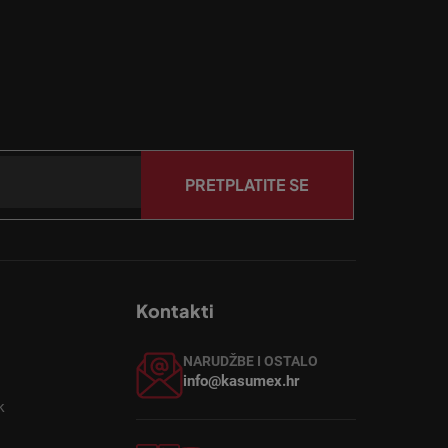
PRETPLATITE SE
Kontakti
NARUDŽBE I OSTALO
info@kasumex.hr
k