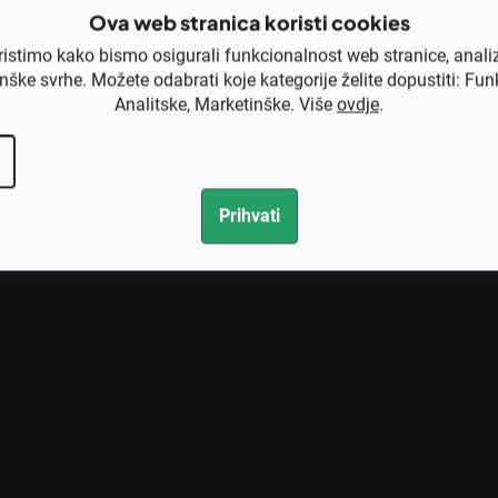
K
Ova web stranica koristi cookies
o
n
ristimo kako bismo osigurali funkcionalnost web stranice, anali
t
nške svrhe. Možete odabrati koje kategorije želite dopustiti: Fun
r
Analitske, Marketinške. Više
ovdje
.
o
l
e
l
Prihvati
i
s
t
a
n
j
a