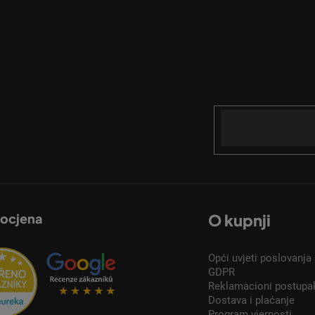
Email
acije o novim proizvodima u našoj e-trgovini.
 ocjena
O kupnji
Opći uvjeti poslovanja
GDPR
Reklamacioni postupa
Dostava i plaćanje
Program vjernosti