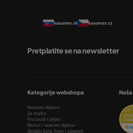
e
kasumex.sk
kasumex.cz
Pretplatite se na newsletter
Unesite svoju e-mail adresu i poslat ćemo vam inform
Kategorije webshopa
Naša
Rezervni dijelovi
Za marke
Proizvodi i pribor
Motori i rezervni dijelovi
Skidači kore, freze i adapteri