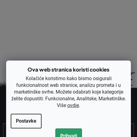
Opis
Rasprava
Ocjena
Ova web stranica koristi cookies
Kolačiće koristimo kako bismo osigurali
funkcionalnost web stranice, analizu prometa i u
P
marketinške svrhe. Možete odabrati koje kategorije
o
želite dopustiti: Funkcionalne, Analitske, Marketinške.
Pretplatite se na newsletter
Više
ovdje
.
d
Unesite svoju e-mail adresu i poslat ćemo vam informacije o novim
n
proizvodima u našoj e-trgovini.
Postavke
o
Email
ž
Prihvati