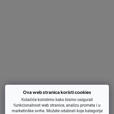
Dostupnost
Na zalihi
(>5 kom)
Kod:
PIS.STL.FS55-2
€22,95
€18,36 bez PDV-a
Izračunaj cijenu:
DODAJ U KOŠARICU
Ispis
Pitaj
Opis
Rasprava
Ova web stranica koristi cookies
Kolačiće koristimo kako bismo osigurali
Ocjena
funkcionalnost web stranice, analizu prometa i u
marketinške svrhe. Možete odabrati koje kategorije