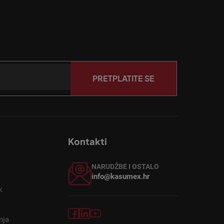
PRETPLATITE SE
Kontakti
NARUDŽBE I OSTALO
info@kasumex.hr
k
nja