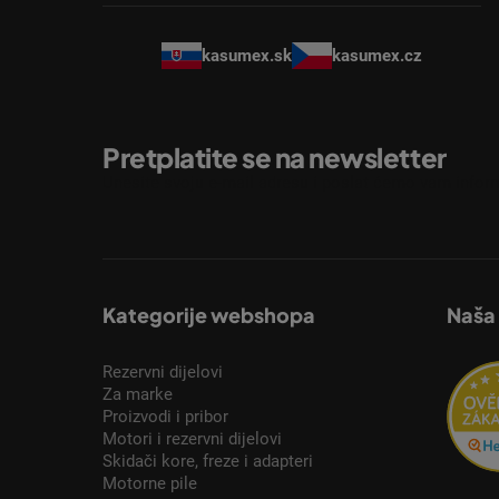
kasumex.sk
kasumex.cz
Pretplatite se na newsletter
Unesite svoju e-mail adresu i poslat ćemo vam inform
Kategorije webshopa
Naša
Rezervni dijelovi
Za marke
Proizvodi i pribor
Motori i rezervni dijelovi
Skidači kore, freze i adapteri
Motorne pile