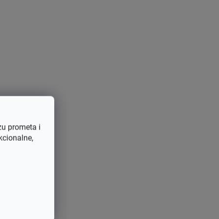
Rezervni dijelovi za vrtne i šumske
strojeve
795711529369
Karburator
Original
Stihl
Stihl MS170
,
Stihl MS180
,
Stihl 017
,
zu prometa i
Stihl 018
kcionalne,