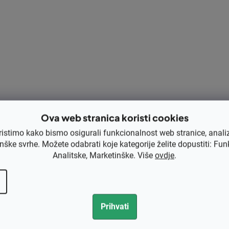
Opis
Ocjena
Rasprava
azličite modele motornih pila STIHL,
Kategorija
imalan rad motora. Kvalitetna izrada
jučan za učinkovito izgaranje i nesmetan
EAN
ne korisnike koji zahtijevaju najvišu
Rezervni dio
Tip dijela
Za marku
Ova web stranica koristi cookies
ristimo kako bismo osigurali funkcionalnost web stranice, anali
Za modele
nške svrhe. Možete odabrati koje kategorije želite dopustiti: Fun
Analitske, Marketinške. Više
ovdje
.
Prihvati