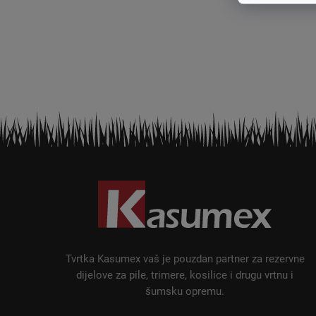
P
o
d
n
o
ž
Tvrtka Kasumex vaš je pouzdan partner za rezervne
j
dijelove za pile, trimere, kosilice i drugu vrtnu i
šumsku opremu.
e