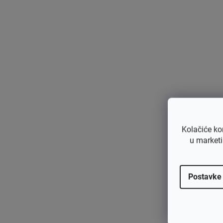
Ovaj visokokvalitetni karburator dizajniran je za r
osigurava precizno miješanje goriva i zraka za opt
pruža pouzdan rad i dugotrajnost. Karburator je kl
rad vaše pile. Idealna opcija za profesionalne i kuć
kvalitetu i pouzdanost.
Prikladno za modele:
Kolačiće ko
u marketi
Stihl 017, 018, MS 170, MS 180
Tehnički parametri:
Postavke
Originalni dio: 11301200603