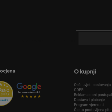
Email
acije o novim proizvodima u našoj e-trgovini.
 ocjena
O kupnji
Opći uvjeti poslovanja
GDPR
Reklamacioni postupa
Dostava i plaćanje
Program vjernosti
Često postavljena pita