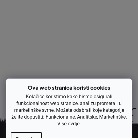
Izračunaj cijenu:
DODAJ U KOŠARICU
Ispis
Pitaj
Opis
Rasprava
Ocjena
Ova web stranica koristi cookies
Kolačiće koristimo kako bismo osigurali
funkcionalnost web stranice, analizu prometa i u
marketinške svrhe. Možete odabrati koje kategorije
želite dopustiti: Funkcionalne, Analitske, Marketinške.
Više
ovdje
.
P
o